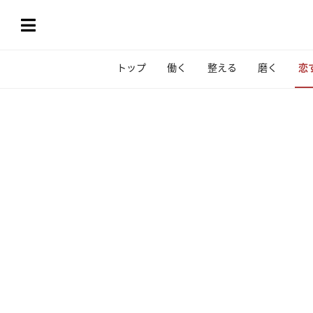
トップ
働く
整える
磨く
恋