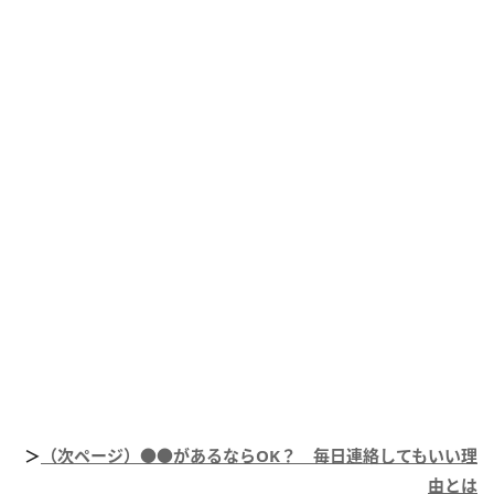
＞
（次ページ）●●があるならOK？ 毎日連絡してもいい理
由とは