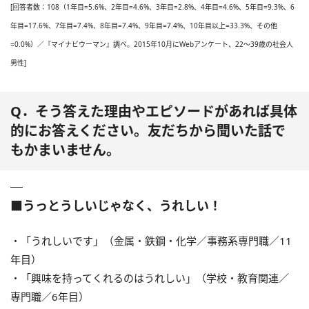
[回答者数：108（1年目=5.6%、2年目=4.6%、3年目=2.8%、4年目=4.6%、5年目=9.3%、6
年目=17.6%、7年目=7.4%、8年目=7.4%、9年目=7.4%、10年目以上=33.3%、その他
=0.0%）／『マイナビウーマン』調べ。2015年10月にWebアンケート、22～39歳の社会人
男性]
Q．そう答えた理由やエピソードがあれば具体
的にお答えください。友だちから聞いた話で
もかまいません。
■うっとうしいじゃなく、うれしい！
・「うれしいです」（金属・鉄鋼・化学／事務系専門職／11
年目）
・「興味を持ってくれるのはうれしい」（学校・教育関連／
専門職／6年目）