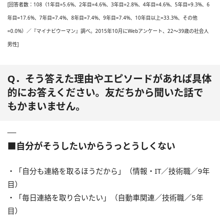
[回答者数：108（1年目=5.6%、2年目=4.6%、3年目=2.8%、4年目=4.6%、5年目=9.3%、6
年目=17.6%、7年目=7.4%、8年目=7.4%、9年目=7.4%、10年目以上=33.3%、その他
=0.0%）／『マイナビウーマン』調べ。2015年10月にWebアンケート、22～39歳の社会人
男性]
Q．そう答えた理由やエピソードがあれば具体
的にお答えください。友だちから聞いた話で
もかまいません。
■自分がそうしたいからうっとうしくない
・「自分も連絡を取るほうだから」（情報・IT／技術職／9年
目）
・「毎日連絡を取り合いたい」（自動車関連／技術職／5年
目）