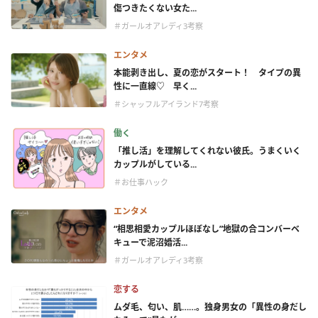
傷つきたくない女た...
＃ガールオアレディ3考察
エンタメ
本能剥き出し、夏の恋がスタート！ タイプの異
性に一直線♡ 早く...
＃シャッフルアイランド7考察
働く
「推し活」を理解してくれない彼氏。うまくいく
カップルがしている...
＃お仕事ハック
エンタメ
“相思相愛カップルほぼなし”地獄の合コンバーベ
キューで泥沼婚活...
＃ガールオアレディ3考察
恋する
ムダ毛、匂い、肌……。独身男女の「異性の身だし