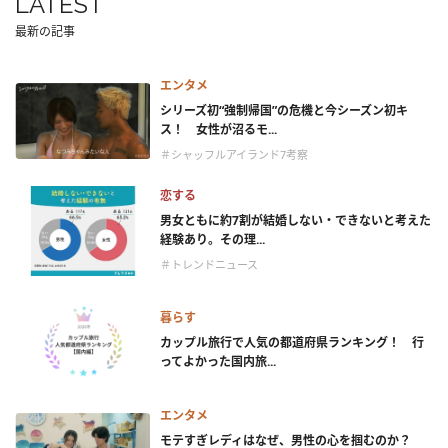
LATEST
最新の記事
エンタメ
シリーズ初“強制帰国”の危機と今シーズン初キ
ス！ 女性が沼るモ...
＃シャッフルアイランド7考察
恋する
男女ともに約7割が結婚しない・できないと考えた
経験あり。その理...
＃トレンドニュース
暮らす
カップル旅行で人気の都道府県ランキング！ 行
ってよかった国内旅...
エンタメ
モテすぎレディはなぜ、男性の心を掴むのか？