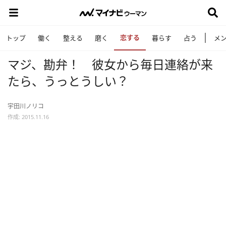
恋する
トップ
働く
整える
磨く
暮らす
占う
メ
マジ、勘弁！ 彼女から毎日連絡が来
たら、うっとうしい？
宇田川ノリコ
作成: 2015.11.16