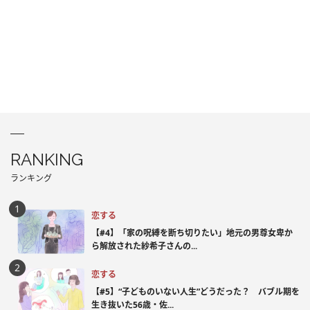
RANKING
ランキング
恋する
【#4】「家の呪縛を断ち切りたい」地元の男尊女卑か
ら解放された紗希子さんの...
恋する
【#5】“子どものいない人生”どうだった？ バブル期を
生き抜いた56歳・佐...