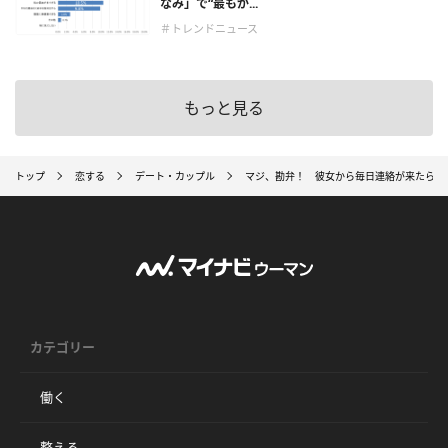
なみ」で“最もが...
＃トレンドニュース
もっと見る
トップ
恋する
デート・カップル
マジ、勘弁！ 彼女から毎日連絡が来たら、
カテゴリー
働く
整える