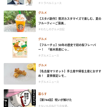
＃トラベルニュース
グルメ
【スタバ新作】贅沢カスタマイズで楽しむ、夏の
フルーティーご褒美...
＃わたしのグルメ日記
グルメ
【フルーチェ】50年の歴史で初の梨フレーバ
ー！ 「栃木県産にっ...
＃グルメニュース
グルメ
【名古屋マリオット】手土産や帰省土産におすす
め！ 夏季限定レモ...
＃グルメニュース
暮らす
【第744話】呪いが解けた
＃ないものねだりの女達。