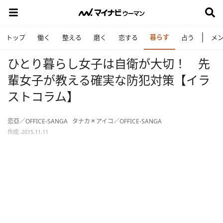
暮らす
トップ
働く
整える
磨く
恋する
占う
メ
ひとり暮らし女子は自衛が大切！ 先
輩女子が教える確実な防犯対策【イラ
ストコラム】
恋亞／OFFICE-SANGA
タナカ＊アイコ／OFFICE-SANGA
作成: 2015.11.11