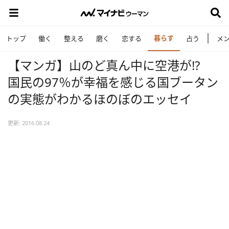
暮らす
トップ
働く
整える
磨く
恋する
占う
メ
【マンガ】山のど真ん中に空港が!?
国民の97％が幸福を感じる国ブータン
の実態がわかるほのぼのエッセイ
更新: 2016.08.24