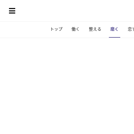
トップ
働く
整える
磨く
恋