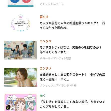
＃トレンドニュース
暮らす
カップル旅行で人気の都道府県ランキング！ 行
ってよかった国内旅...
エンタメ
モテすぎレディはなぜ、男性の心を掴むのか？
傷つきたくない女た...
＃ガールオアレディ3考察
エンタメ
本能剥き出し、夏の恋がスタート！ タイプの異
性に一直線♡ 早く...
＃シャッフルアイランド7考察
働く
「推し活」を理解してくれない彼氏。うまくいく
カップルがしている...