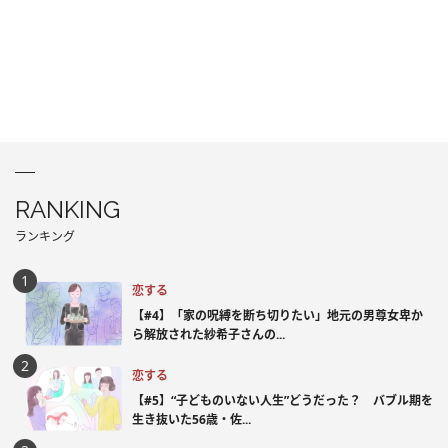
RANKING
ランキング
恋する
【#4】「家の呪縛を断ち切りたい」地元の男尊女卑か
ら解放された紗希子さんの...
恋する
【#5】“子どものいない人生”どうだった？ バブル期を
生き抜いた56歳・佐...