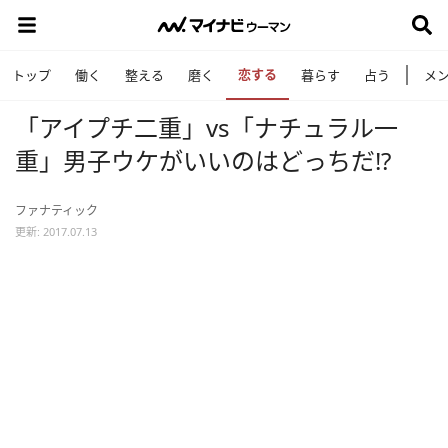
恋する
トップ
働く
整える
磨く
暮らす
占う
メ
「アイプチ二重」vs「ナチュラル一
重」男子ウケがいいのはどっちだ!?
ファナティック
更新: 2017.07.13