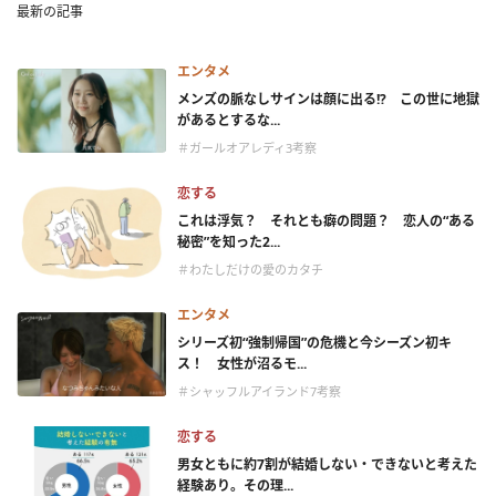
最新の記事
エンタメ
メンズの脈なしサインは顔に出る!? この世に地獄
があるとするな...
＃ガールオアレディ3考察
恋する
これは浮気？ それとも癖の問題？ 恋人の“ある
秘密”を知った2...
＃わたしだけの愛のカタチ
エンタメ
シリーズ初“強制帰国”の危機と今シーズン初キ
ス！ 女性が沼るモ...
＃シャッフルアイランド7考察
恋する
男女ともに約7割が結婚しない・できないと考えた
経験あり。その理...