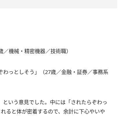
7歳／機械・精密機器／技術職）
ぞわっとしそう」（27歳／金融・証券／事務系
」という意見でした。中には「されたらぞわっ
されると体が密着するので、余計に下心やいや