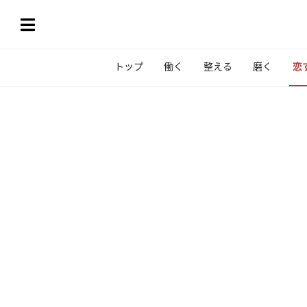
トップ
働く
整える
磨く
恋