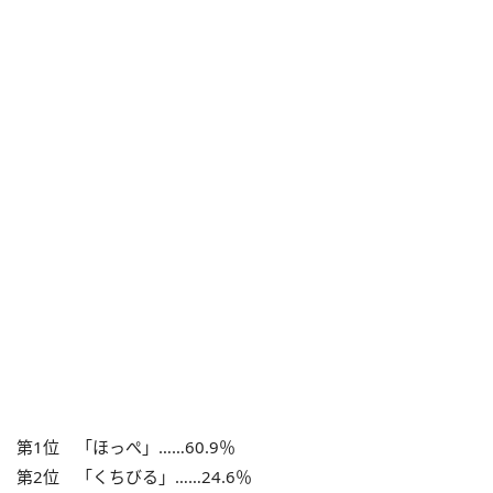
第1位 「ほっぺ」……60.9％
第2位 「くちびる」……24.6％