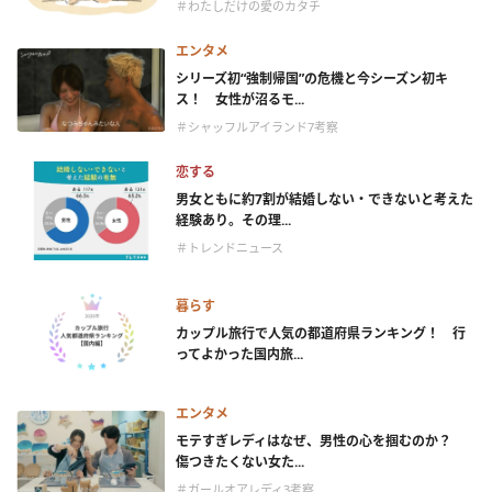
＃わたしだけの愛のカタチ
エンタメ
シリーズ初“強制帰国”の危機と今シーズン初キ
ス！ 女性が沼るモ...
＃シャッフルアイランド7考察
恋する
男女ともに約7割が結婚しない・できないと考えた
経験あり。その理...
＃トレンドニュース
暮らす
カップル旅行で人気の都道府県ランキング！ 行
ってよかった国内旅...
エンタメ
モテすぎレディはなぜ、男性の心を掴むのか？
傷つきたくない女た...
＃ガールオアレディ3考察