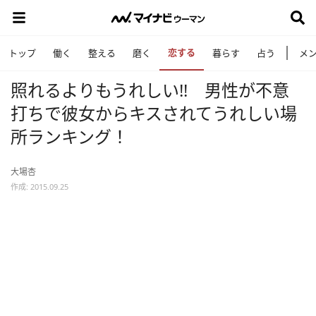
恋する
トップ
働く
整える
磨く
暮らす
占う
メ
照れるよりもうれしい!! 男性が不意
打ちで彼女からキスされてうれしい場
所ランキング！
大場杏
作成: 2015.09.25