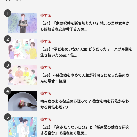
恋する
【#4】「家の呪縛を断ち切りたい」地元の男尊女卑か
ら解放された紗希子さんの...
恋する
【#5】“子どものいない人生”どうだった？ バブル期を
生き抜いた56歳・佐...
恋する
【#6】不妊治療をやめて人生が前向きになった美南さ
んの場合・後編
恋する
噛み癖のある彼氏の心理って？ 彼女を噛む行為からわ
かる男性心理7つ
恋する
【#2】「産みたくない自分」と「妊産婦の健康を研究
する自分」で揺れ動く聡美...