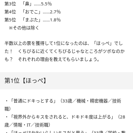
第3位 「鼻」……5.5％
第4位 「おでこ」……2.7％
第5位 「まぶた」……1.8％
※その他は除く
半数以上の票を獲得して1位になったのは、「ほっぺ」でし
た！ くちびるに近くてくちびるじゃなところがツボなのか
も？ それぞれの理由を教えてもらいましょう。
第1位【ほっぺ】
・「普通にドキっとする」（33歳／機械・精密機器／技術
職）
・「視界外からキスをされると、ドキドキ度は上がる」（28
歳／情報・IT／技術職）
・「ほっぺはかわいらしいキスだと思う」（33歳／学校・教