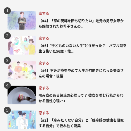
恋する
【#4】「家の呪縛を断ち切りたい」地元の男尊女卑か
ら解放された紗希子さんの...
恋する
【#5】“子どものいない人生”どうだった？ バブル期を
生き抜いた56歳・佐...
恋する
【#6】不妊治療をやめて人生が前向きになった美南さ
んの場合・後編
恋する
噛み癖のある彼氏の心理って？ 彼女を噛む行為からわ
かる男性心理7つ
恋する
【#2】「産みたくない自分」と「妊産婦の健康を研究
する自分」で揺れ動く聡美...