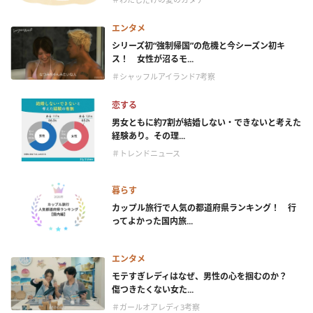
エンタメ
シリーズ初“強制帰国”の危機と今シーズン初キ
ス！ 女性が沼るモ...
＃シャッフルアイランド7考察
恋する
男女ともに約7割が結婚しない・できないと考えた
経験あり。その理...
＃トレンドニュース
暮らす
カップル旅行で人気の都道府県ランキング！ 行
ってよかった国内旅...
エンタメ
モテすぎレディはなぜ、男性の心を掴むのか？
傷つきたくない女た...
＃ガールオアレディ3考察