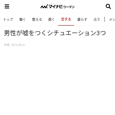
恋する
トップ
働く
整える
磨く
暮らす
占う
メ
男性が嘘をつくシチュエーション3つ
作成: 2015.09.21