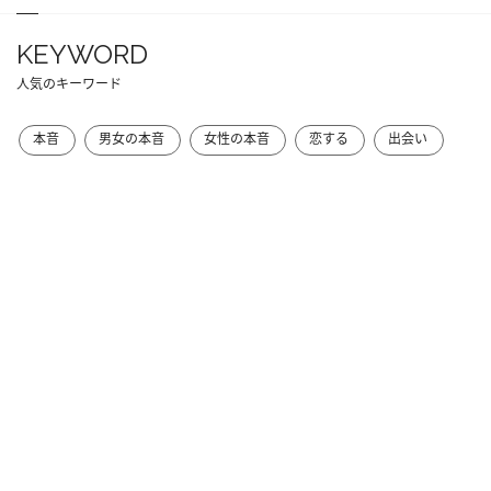
KEYWORD
人気のキーワード
本音
男女の本音
女性の本音
恋する
出会い