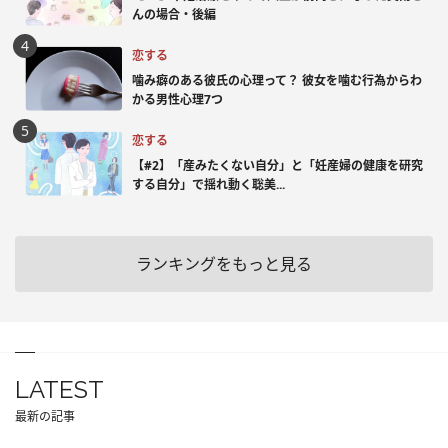
んの場合・後編
恋する
噛み癖のある彼氏の心理って？ 彼女を噛む行為からわ
かる男性心理7つ
恋する
【#2】「産みたくない自分」と「妊産婦の健康を研究
する自分」で揺れ動く聡美...
ランキングをもっと見る
LATEST
最新の記事