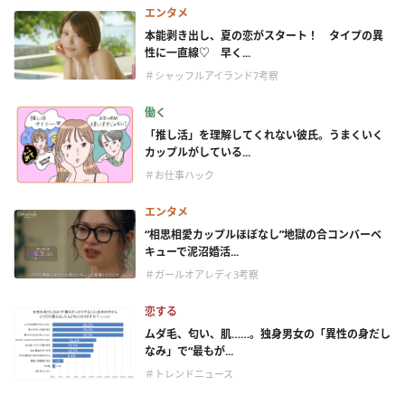
エンタメ
本能剥き出し、夏の恋がスタート！ タイプの異
性に一直線♡ 早く...
＃シャッフルアイランド7考察
働く
「推し活」を理解してくれない彼氏。うまくいく
カップルがしている...
＃お仕事ハック
エンタメ
“相思相愛カップルほぼなし”地獄の合コンバーベ
キューで泥沼婚活...
＃ガールオアレディ3考察
恋する
ムダ毛、匂い、肌……。独身男女の「異性の身だし
なみ」で“最もが...
＃トレンドニュース