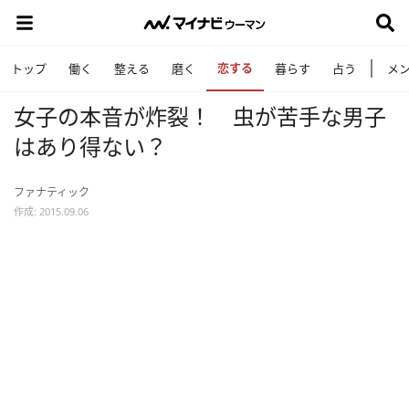
恋する
トップ
働く
整える
磨く
暮らす
占う
メ
女子の本音が炸裂！ 虫が苦手な男子
はあり得ない？
ファナティック
作成: 2015.09.06