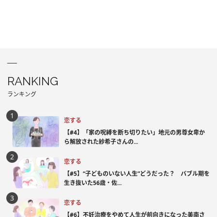
RANKING
ランキング
恋する
【#4】「家の呪縛を断ち切りたい」地元の男尊女卑か
ら解放された紗希子さんの...
恋する
【#5】“子どものいない人生”どうだった？ バブル期を
生き抜いた56歳・佐...
恋する
【#6】不妊治療をやめて人生が前向きになった美南さ