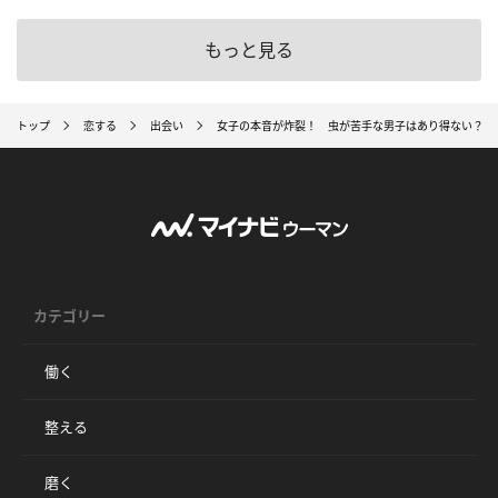
もっと見る
トップ
恋する
出会い
女子の本音が炸裂！ 虫が苦手な男子はあり得ない？
カテゴリー
働く
整える
磨く