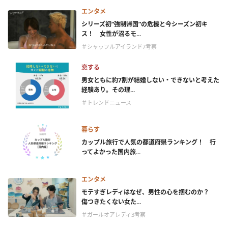
エンタメ
シリーズ初“強制帰国”の危機と今シーズン初キ
ス！ 女性が沼るモ...
＃シャッフルアイランド7考察
恋する
男女ともに約7割が結婚しない・できないと考えた
経験あり。その理...
＃トレンドニュース
暮らす
カップル旅行で人気の都道府県ランキング！ 行
ってよかった国内旅...
エンタメ
モテすぎレディはなぜ、男性の心を掴むのか？
傷つきたくない女た...
＃ガールオアレディ3考察