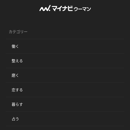
カテゴリー
働く
整える
磨く
恋する
暮らす
占う