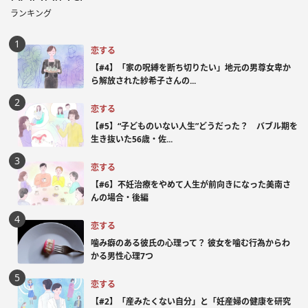
ランキング
恋する
【#4】「家の呪縛を断ち切りたい」地元の男尊女卑か
ら解放された紗希子さんの...
恋する
【#5】“子どものいない人生”どうだった？ バブル期を
生き抜いた56歳・佐...
恋する
【#6】不妊治療をやめて人生が前向きになった美南さ
んの場合・後編
恋する
噛み癖のある彼氏の心理って？ 彼女を噛む行為からわ
かる男性心理7つ
恋する
【#2】「産みたくない自分」と「妊産婦の健康を研究