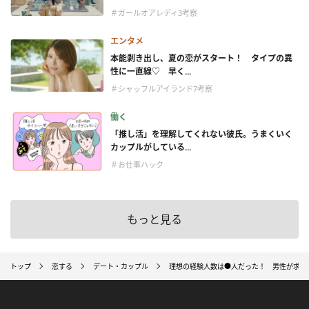
＃ガールオアレディ3考察
エンタメ
本能剥き出し、夏の恋がスタート！ タイプの異
性に一直線♡ 早く...
＃シャッフルアイランド7考察
働く
「推し活」を理解してくれない彼氏。うまくいく
カップルがしている...
＃お仕事ハック
もっと見る
トップ
恋する
デート・カップル
理想の経験人数は●人だった！ 男性が求め