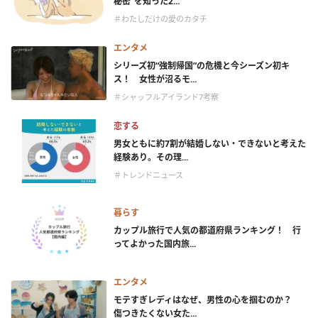
秘密”を知った2...
＃わたしだけの愛のカタチ
エンタメ
シリーズ初“強制帰国”の危機と今シーズン初キ
ス！ 女性が沼るモ...
＃シャッフルアイランド7考察
恋する
男女ともに約7割が結婚しない・できないと考えた
経験あり。その理...
＃トレンドニュース
暮らす
カップル旅行で人気の都道府県ランキング！ 行
ってよかった国内旅...
エンタメ
モテすぎレディはなぜ、男性の心を掴むのか？
傷つきたくない女た...