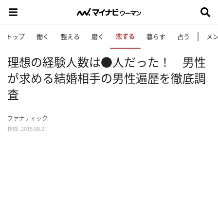
恋する
トップ
働く
整える
磨く
暮らす
占う
メ
理想の経験人数は●人だった！ 男性
が求める結婚相手の男性遍歴を徹底調
査
ファナティック
作成: 2015.08.21