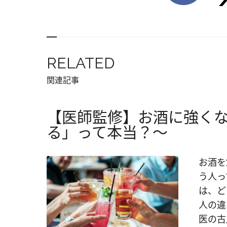
RELATED
関連記事
【医師監修】お酒に強く
る」って本当？～
お酒を
う人っ
は、ど
人の違
医の古