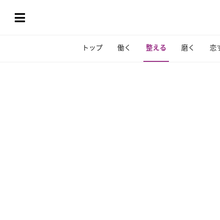
トップ
働く
整える
磨く
恋