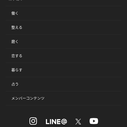
働く
整える
磨く
恋する
暮らす
占う
メンバーコンテンツ