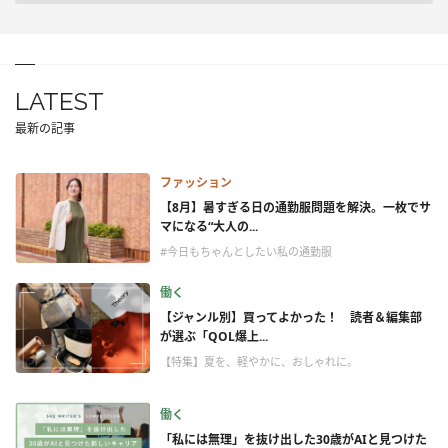
LATEST
最新の記事
ファッション
【8月】暑すぎる日の通勤服問題を解決。一枚でサ
マになる“大人の...
#今日もちゃんとしたい私の通勤服
働く
【ジャンル別】買ってよかった！ 読者＆編集部
が選ぶ「QOL爆上...
【特集】夏を、軽やかに、おしゃれに。
働く
「私には無理」を抜け出した30歳がAIと見つけた