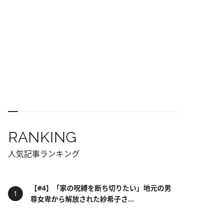
RANKING
人気記事ランキング
【#4】「家の呪縛を断ち切りたい」地元の男
尊女卑から解放された紗希子さ...