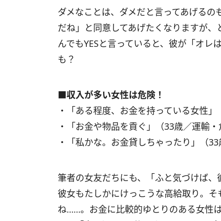
ダメなことは、ダメだと言ってあげるの
だね」と同意してあげたくなりますが、
んでもYESと言っていると、彼が「オレ
も？
■収入が多い女性は危険！
・「ある程度、お金を持っている女性」
・「お金や物品を貢ぐ」（33歳／運輸
・「私かな。お金貸しちゃったり」（3
筆者の女友だちにも、「ふと気づけば、
彼女もたしかにけっこうな高給取り。そ
ね……。お金に比較的ゆとりのある女性