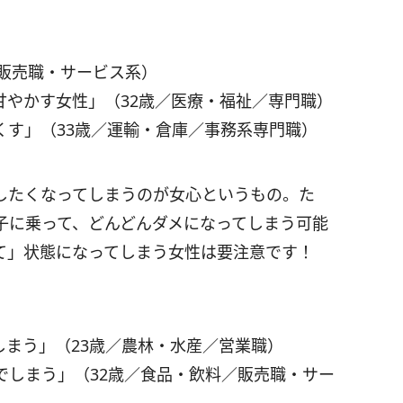
／販売職・サービス系）
甘やかす女性」（32歳／医療・福祉／専門職）
くす」（33歳／運輸・倉庫／事務系専門職）
したくなってしまうのが女心というもの。た
子に乗って、どんどんダメになってしまう可能
て」状態になってしまう女性は要注意です！
しまう」（23歳／農林・水産／営業職）
でしまう」（32歳／食品・飲料／販売職・サー