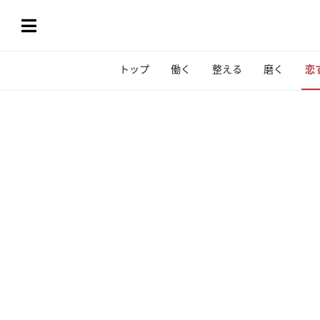
トップ
働く
整える
磨く
恋