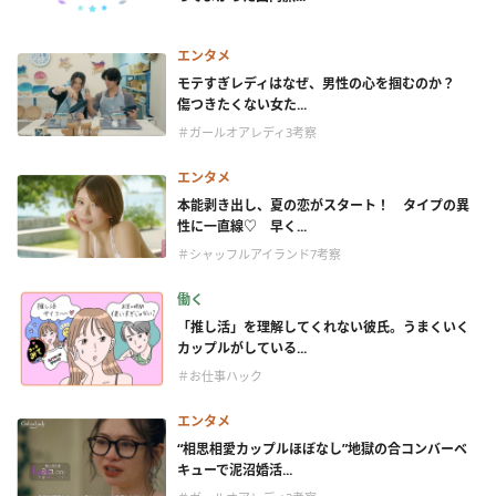
エンタメ
モテすぎレディはなぜ、男性の心を掴むのか？
傷つきたくない女た...
＃ガールオアレディ3考察
エンタメ
本能剥き出し、夏の恋がスタート！ タイプの異
性に一直線♡ 早く...
＃シャッフルアイランド7考察
働く
「推し活」を理解してくれない彼氏。うまくいく
カップルがしている...
＃お仕事ハック
エンタメ
“相思相愛カップルほぼなし”地獄の合コンバーベ
キューで泥沼婚活...