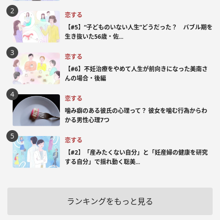
恋する
【#5】“子どものいない人生”どうだった？ バブル期を
生き抜いた56歳・佐...
恋する
【#6】不妊治療をやめて人生が前向きになった美南さ
んの場合・後編
恋する
噛み癖のある彼氏の心理って？ 彼女を噛む行為からわ
かる男性心理7つ
恋する
【#2】「産みたくない自分」と「妊産婦の健康を研究
する自分」で揺れ動く聡美...
ランキングをもっと見る