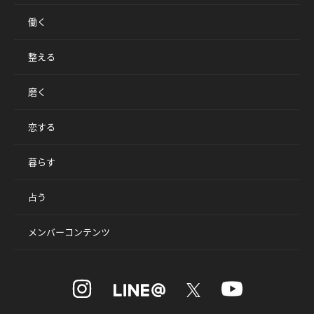
働く
整える
磨く
恋する
暮らす
占う
メンバーコンテンツ