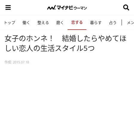
恋する
トップ
働く
整える
磨く
暮らす
占う
メ
女子のホンネ！ 結婚したらやめてほ
しい恋人の生活スタイル5つ
作成: 2015.07.18