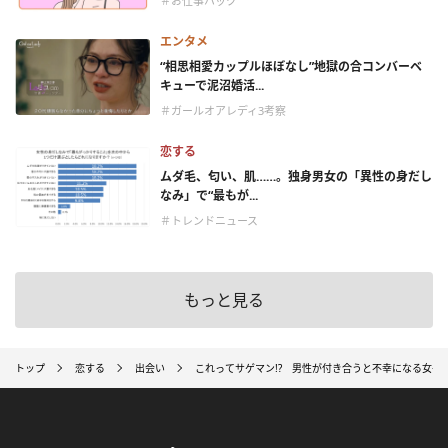
＃お仕事ハック
エンタメ
“相思相愛カップルほぼなし”地獄の合コンバーベ
キューで泥沼婚活...
＃ガールオアレディ3考察
恋する
ムダ毛、匂い、肌……。独身男女の「異性の身だし
なみ」で“最もが...
＃トレンドニュース
もっと見る
トップ
恋する
出会い
これってサゲマン!? 男性が付き合うと不幸になる女子