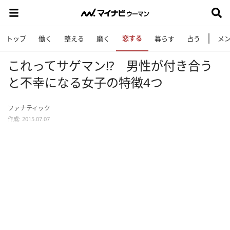
恋する
トップ
働く
整える
磨く
暮らす
占う
メ
これってサゲマン!? 男性が付き合う
と不幸になる女子の特徴4つ
ファナティック
作成: 2015.07.07