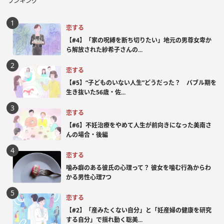
ランキング
恋する
【#4】「家の呪縛を断ち切りたい」地元の男尊女卑か
ら解放された紗希子さんの...
恋する
【#5】“子どものいない人生”どうだった？ バブル期を
生き抜いた56歳・佐...
恋する
【#6】不妊治療をやめて人生が前向きになった美南さ
んの場合・後編
恋する
噛み癖のある彼氏の心理って？ 彼女を噛む行為からわ
かる男性心理7つ
恋する
【#2】「産みたくない自分」と「妊産婦の健康を研究
する自分」で揺れ動く聡美...