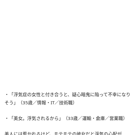
・「浮気症の女性と付き合うと、疑心暗鬼に陥って不幸になり
そう」（35歳／情報・IT／技術職）
・「美女。浮気されるから」（33歳／運輸・倉庫／営業職）
美人には惹かれるけど、モテモテの彼女だと浮気の心配が……