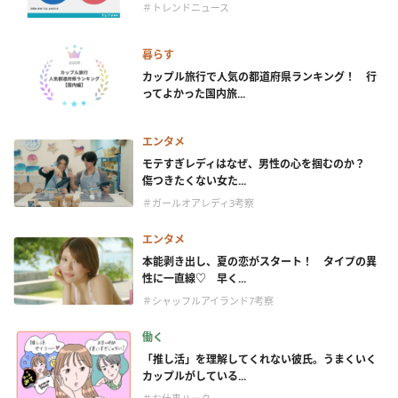
＃トレンドニュース
暮らす
カップル旅行で人気の都道府県ランキング！ 行
ってよかった国内旅...
エンタメ
モテすぎレディはなぜ、男性の心を掴むのか？
傷つきたくない女た...
＃ガールオアレディ3考察
エンタメ
本能剥き出し、夏の恋がスタート！ タイプの異
性に一直線♡ 早く...
＃シャッフルアイランド7考察
働く
「推し活」を理解してくれない彼氏。うまくいく
カップルがしている...