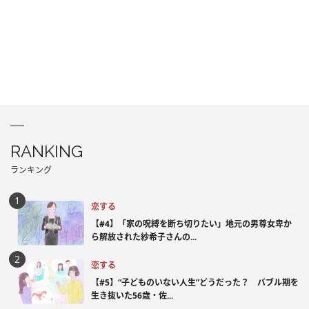
RANKING
ランキング
恋する
【#4】「家の呪縛を断ち切りたい」地元の男尊女卑か
ら解放された紗希子さんの...
恋する
【#5】“子どものいない人生”どうだった？ バブル期を
生き抜いた56歳・佐...