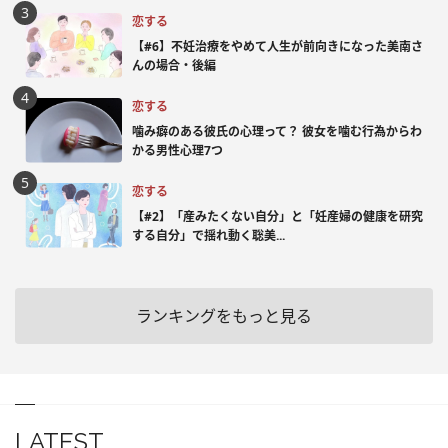
恋する
【#6】不妊治療をやめて人生が前向きになった美南さ
んの場合・後編
恋する
噛み癖のある彼氏の心理って？ 彼女を噛む行為からわ
かる男性心理7つ
恋する
【#2】「産みたくない自分」と「妊産婦の健康を研究
する自分」で揺れ動く聡美...
ランキングをもっと見る
LATEST