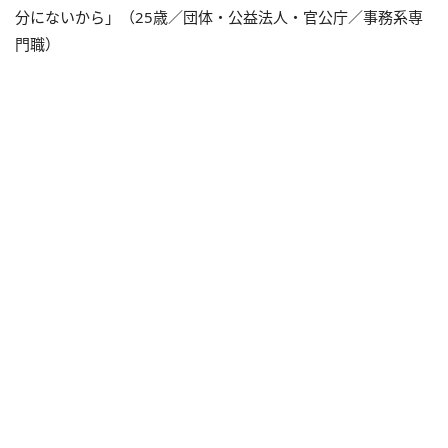
分にないから」（25歳／団体・公益法人・官公庁／事務系専
門職）