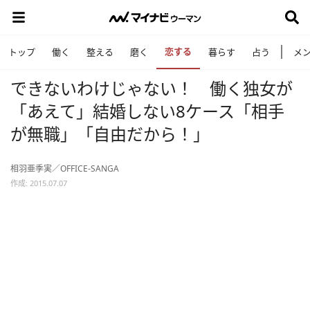
恋する
トップ
働く
整える
磨く
暮らす
占う
メ
できないわけじゃない！ 働く独女が
「あえて」結婚しない8ケース「相手
が無職」「自由だから！」
相羽亜季実／OFFICE-SANGA
作成: 2015.07.07