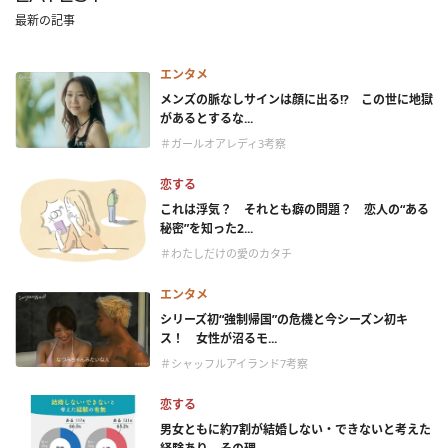
最新の記事
エンタメ
メンズの脈なしサインは顔に出る!? この世に地獄
があるとするな...
＃ガールオアレディ3考察
恋する
これは浮気？ それとも癖の問題？ 恋人の“ある
秘密”を知った2...
＃わたしだけの愛のカタチ
エンタメ
シリーズ初“強制帰国”の危機と今シーズン初キ
ス！ 女性が沼るモ...
＃シャッフルアイランド7考察
恋する
男女ともに約7割が結婚しない・できないと考えた