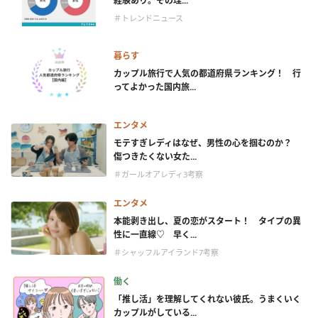
経験あり。その理...
＃トレンドニュース
暮らす
カップル旅行で人気の都道府県ランキング！ 行
ってよかった国内旅...
エンタメ
モテすぎレディはなぜ、男性の心を掴むのか？
傷つきたくない女た...
＃ガールオアレディ3考察
エンタメ
本能剥き出し、夏の恋がスタート！ タイプの異
性に一直線♡ 早く...
＃シャッフルアイランド7考察
働く
「推し活」を理解してくれない彼氏。うまくいく
カップルがしている...