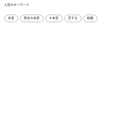
人気のキーワード
本音
男女の本音
＃本音
恋する
結婚