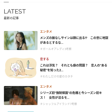
LATEST
最新の記事
エンタメ
メンズの脈なしサインは顔に出る!? この世に地獄
があるとするな...
＃ガールオアレディ3考察
恋する
これは浮気？ それとも癖の問題？ 恋人の“ある
秘密”を知った2...
＃わたしだけの愛のカタチ
エンタメ
シリーズ初“強制帰国”の危機と今シーズン初キ
ス！ 女性が沼るモ...
＃シャッフルアイランド7考察