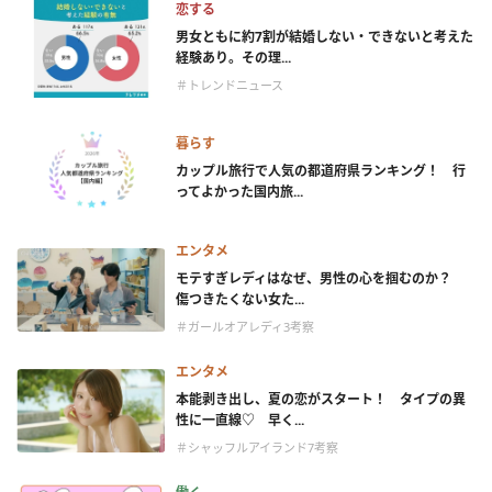
恋する
男女ともに約7割が結婚しない・できないと考えた
経験あり。その理...
＃トレンドニュース
暮らす
カップル旅行で人気の都道府県ランキング！ 行
ってよかった国内旅...
エンタメ
モテすぎレディはなぜ、男性の心を掴むのか？
傷つきたくない女た...
＃ガールオアレディ3考察
エンタメ
本能剥き出し、夏の恋がスタート！ タイプの異
性に一直線♡ 早く...
＃シャッフルアイランド7考察