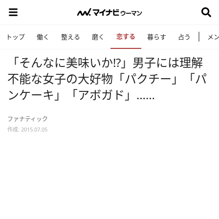
恋する
トップ
働く
整える
磨く
暮らす
占う
メ
「そんなに美味いか!?」男子には理解
不能な女子の大好物「パクチー」「パ
ンケーキ」「アボガド」……
ファナティック
作成: 2015.07.05