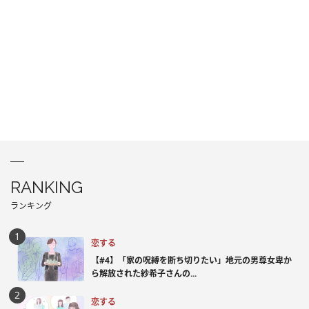
RANKING
ランキング
恋する
【#4】「家の呪縛を断ち切りたい」地元の男尊女卑か
ら解放された紗希子さんの...
恋する