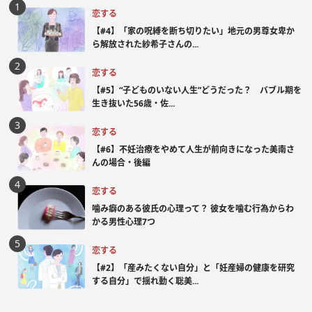
恋する
【#4】「家の呪縛を断ち切りたい」地元の男尊女卑か
ら解放された紗希子さんの...
恋する
【#5】“子どものいない人生”どうだった？ バブル期を
生き抜いた56歳・佐...
恋する
【#6】不妊治療をやめて人生が前向きになった美南さ
んの場合・後編
恋する
噛み癖のある彼氏の心理って？ 彼女を噛む行為からわ
かる男性心理7つ
恋する
【#2】「産みたくない自分」と「妊産婦の健康を研究
する自分」で揺れ動く聡美...