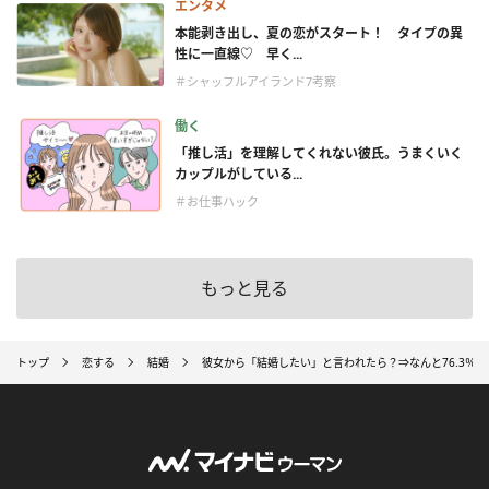
エンタメ
本能剥き出し、夏の恋がスタート！ タイプの異
性に一直線♡ 早く...
＃シャッフルアイランド7考察
働く
「推し活」を理解してくれない彼氏。うまくいく
カップルがしている...
＃お仕事ハック
もっと見る
トップ
恋する
結婚
彼女から「結婚したい」と言われたら？⇒なんと76.3％