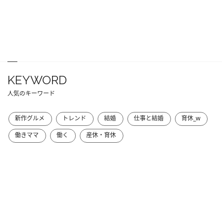
KEYWORD
人気のキーワード
新作グルメ
トレンド
結婚
仕事と結婚
育休_w
働きママ
働く
産休・育休