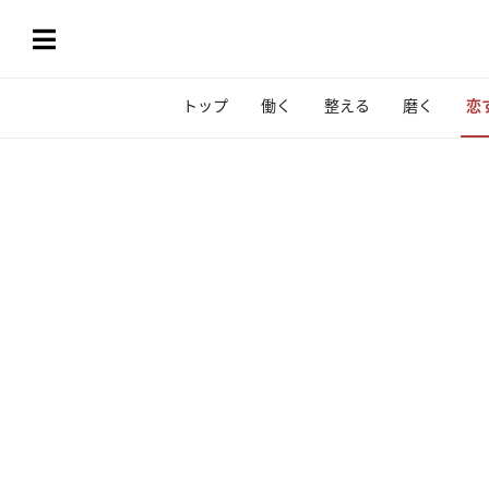
トップ
働く
整える
磨く
恋