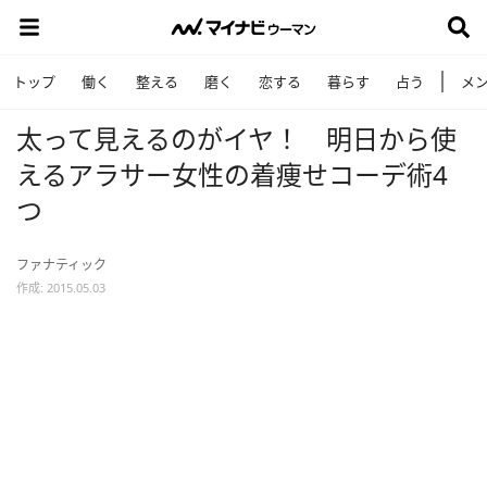
トップ
働く
整える
磨く
恋する
暮らす
占う
メ
太って見えるのがイヤ！ 明日から使
えるアラサー女性の着痩せコーデ術4
つ
ファナティック
作成: 2015.05.03