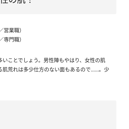
／営業職）
／専門職）
多いことでしょう。男性陣もやはり、女性の肌
る肌荒れは多少仕方のない面もあるので……。少