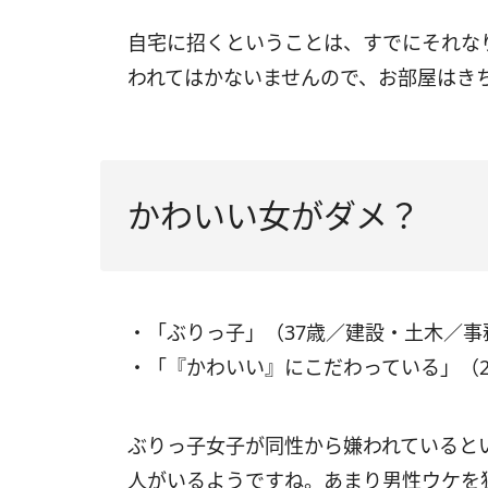
自宅に招くということは、すでにそれな
われてはかないませんので、お部屋はき
かわいい女がダメ？
・「ぶりっ子」（37歳／建設・土木／事
・「『かわいい』にこだわっている」（2
ぶりっ子女子が同性から嫌われていると
人がいるようですね。あまり男性ウケを