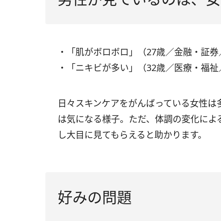
・「肌がボロボロ」（27歳／金融・証券
・「ニキビが多い」（32歳／医療・福祉
日々スキンケアをがんばっている女性は
は気になる様子。ただ、体調の変化によ
し大目に見てもらえると助かります。
好みの問題