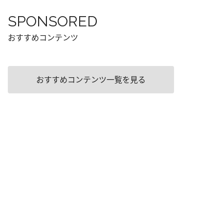
SPONSORED
おすすめコンテンツ
おすすめコンテンツ一覧を見る