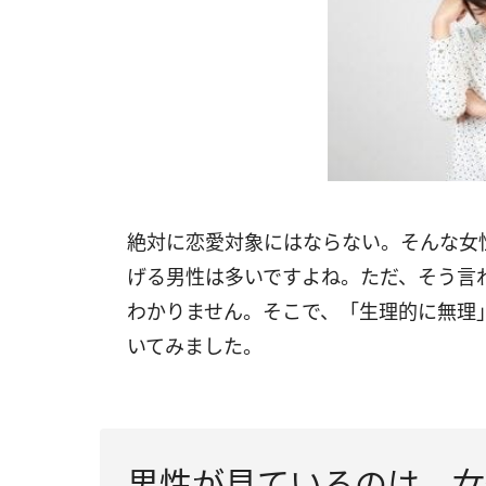
絶対に恋愛対象にはならない。そんな女
げる男性は多いですよね。ただ、そう言
わかりません。そこで、「生理的に無理
いてみました。
男性が見ているのは、女