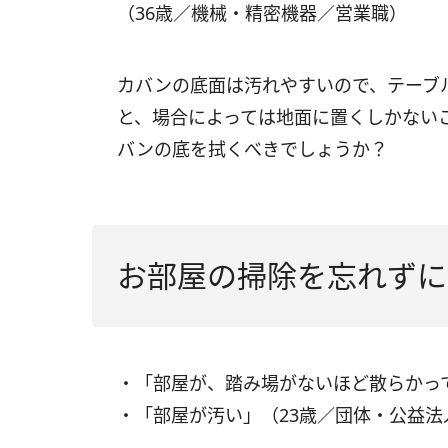
（36歳／機械・精密機器／営業職）
カバンの底面は汚れやすいので、テーブ
と、場合によっては地面に置くしかない
バンの底を拭くべきでしょうか？
お部屋の掃除を忘れずに
・「部屋が、踏み場がないほど散らかっ
・「部屋が汚い」（23歳／団体・公益