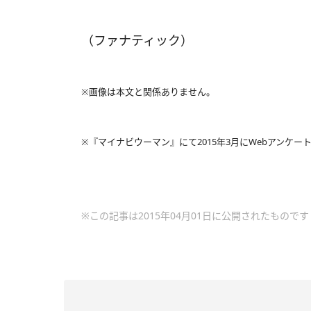
（ファナティック）
※画像は本文と関係ありません。
※『マイナビウーマン』にて2015年3月にWebアンケート
※この記事は2015年04月01日に公開されたものです