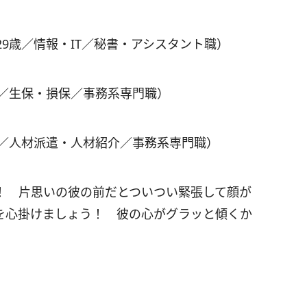
9歳／情報・IT／秘書・アシスタント職）
歳／生保・損保／事務系専門職）
歳／人材派遣・人材紹介／事務系専門職）
！ 片思いの彼の前だとついつい緊張して顔が
を心掛けましょう！ 彼の心がグラッと傾くか