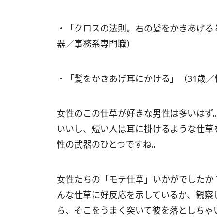
・「クロスの法則。右の髪をかきあげる
器／事務系専門職）
・「髪をかきあげ耳にかける」（31歳／
女性のこの仕草が好きな男性は多いはず
いいし、短い人は耳に掛けるような仕草
性の武器のひとつですね。
女性たちの「モテ仕草」いかがでしたか
んな仕草に好反応を示しているか、観察
ら、そこをうまく突いて彼を落としちゃ