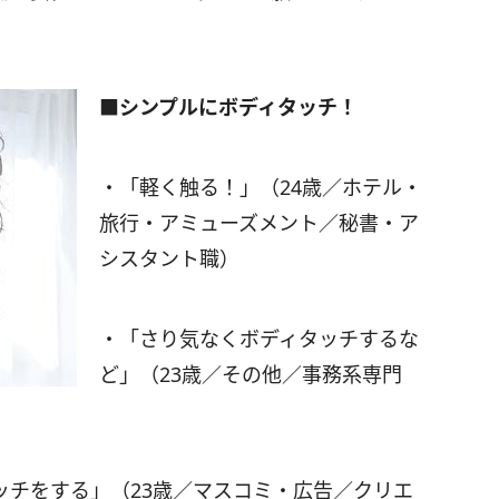
■シンプルにボディタッチ！
・「軽く触る！」（24歳／ホテル・
旅行・アミューズメント／秘書・ア
シスタント職）
・「さり気なくボディタッチするな
ど」（23歳／その他／事務系専門
ッチをする」（23歳／マスコミ・広告／クリエ