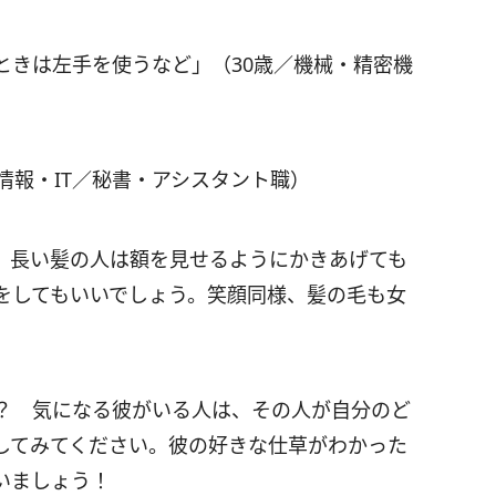
ときは左手を使うなど」（30歳／機械・精密機
情報・IT／秘書・アシスタント職）
。長い髪の人は額を見せるようにかきあげても
をしてもいいでしょう。笑顔同様、髪の毛も女
？ 気になる彼がいる人は、その人が自分のど
してみてください。彼の好きな仕草がわかった
いましょう！