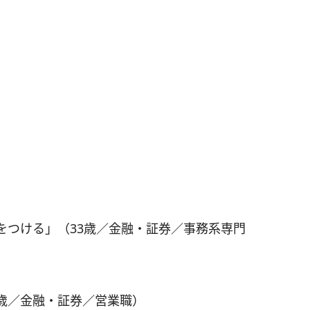
をつける」（33歳／金融・証券／事務系専門
歳／金融・証券／営業職）