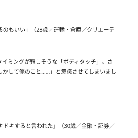
るのもいい」（28歳／運輸・倉庫／クリエーテ
タイミングが難しそうな「ボディタッチ」。さ
しかして俺のこと……」と意識させてしまいまし
キドキすると言われた」（30歳／金融・証券／