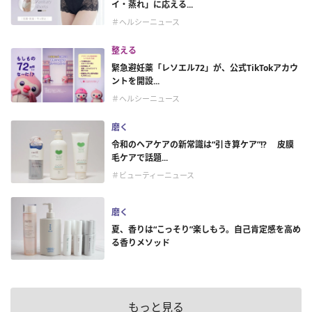
イ・蒸れ」に応える...
＃ヘルシーニュース
整える
緊急避妊薬「レソエル72」が、公式TikTokアカウ
ントを開設...
＃ヘルシーニュース
磨く
令和のヘアケアの新常識は“引き算ケア”!? 皮膜
毛ケアで話題...
＃ビューティーニュース
磨く
夏、香りは“こっそり”楽しもう。自己肯定感を高め
る香りメソッド
もっと見る