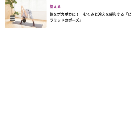
整える
体をポカポカに！ むくみと冷えを緩和する「ピ
ラミッドのポーズ」