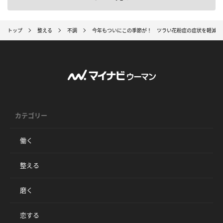
トップ
整える
不調
今年もついにこの季節が！ ツラい花粉症の症状を軽減す
カテゴリー
働く
整える
磨く
恋する