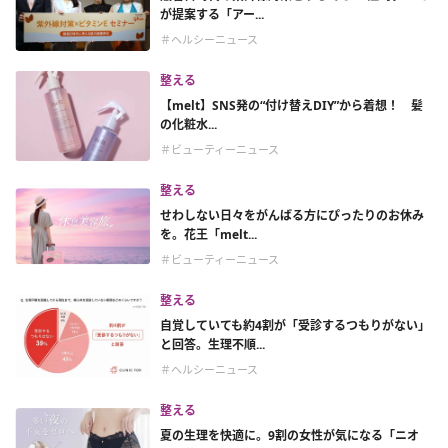
が提案する「アー...
＃ヘルシーニュース
整える
【melt】SNS発の“付け替えDIY”から着想！ 髪
の化粧水...
＃ビューティーニュース
整える
せわしない日々をがんばる方にぴったりのお休み
を。花王「melt...
＃ビューティーニュース
整える
自覚していても約4割が「受診するつもりがない」
と回答。生理不順...
＃ヘルシーニュース
整える
夏の生理を快適に。9割の女性が気になる「ニオ