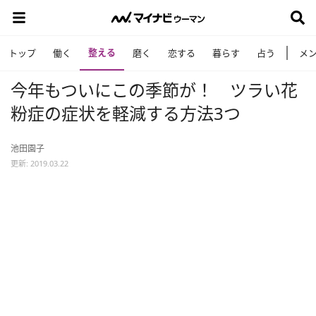
整える
トップ
働く
磨く
恋する
暮らす
占う
メ
今年もついにこの季節が！ ツラい花
粉症の症状を軽減する方法3つ
池田園子
更新: 2019.03.22