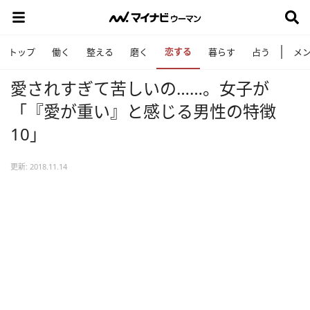
恋する
トップ
働く
整える
磨く
暮らす
占う
メ
愛されすぎて苦しいの……。女子が
「『愛が重い』と感じる男性の特徴
10」
更新: 2018.11.14