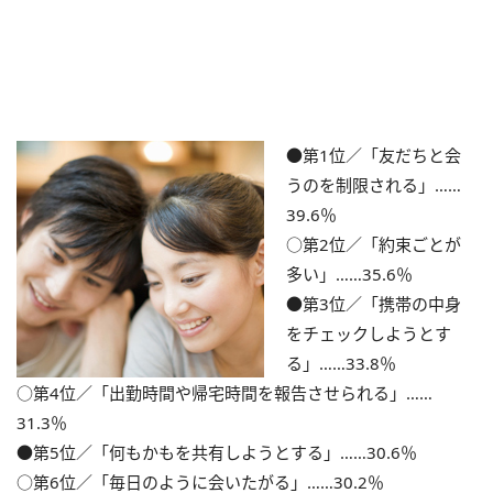
●第1位／「友だちと会
うのを制限される」……
39.6％
○第2位／「約束ごとが
多い」……35.6％
●第3位／「携帯の中身
をチェックしようとす
る」……33.8％
○第4位／「出勤時間や帰宅時間を報告させられる」……
31.3％
●第5位／「何もかもを共有しようとする」……30.6％
○第6位／「毎日のように会いたがる」……30.2％