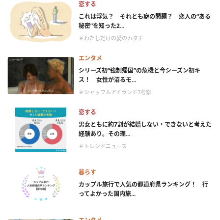
恋する
これは浮気？ それとも癖の問題？ 恋人の“ある
秘密”を知った2...
＃わたしだけの愛のカタチ
エンタメ
シリーズ初“強制帰国”の危機と今シーズン初キ
ス！ 女性が沼るモ...
＃シャッフルアイランド7考察
恋する
男女ともに約7割が結婚しない・できないと考えた
経験あり。その理...
＃トレンドニュース
暮らす
カップル旅行で人気の都道府県ランキング！ 行
ってよかった国内旅...