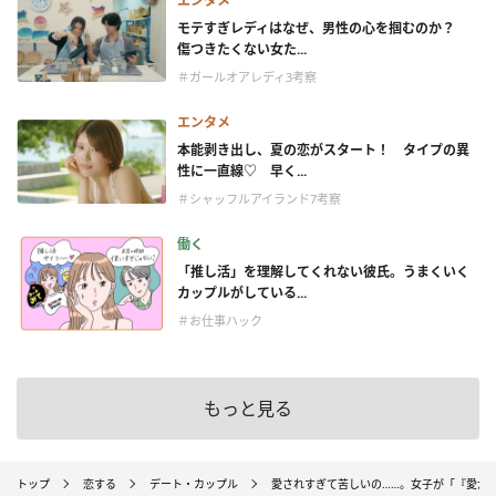
エンタメ
モテすぎレディはなぜ、男性の心を掴むのか？
傷つきたくない女た...
＃ガールオアレディ3考察
エンタメ
本能剥き出し、夏の恋がスタート！ タイプの異
性に一直線♡ 早く...
＃シャッフルアイランド7考察
働く
「推し活」を理解してくれない彼氏。うまくいく
カップルがしている...
＃お仕事ハック
もっと見る
トップ
恋する
デート・カップル
愛されすぎて苦しいの……。女子が「『愛が重