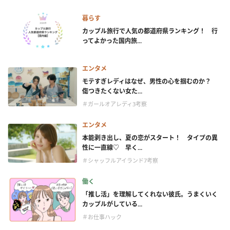
暮らす
カップル旅行で人気の都道府県ランキング！ 行
ってよかった国内旅...
エンタメ
モテすぎレディはなぜ、男性の心を掴むのか？
傷つきたくない女た...
＃ガールオアレディ3考察
エンタメ
本能剥き出し、夏の恋がスタート！ タイプの異
性に一直線♡ 早く...
＃シャッフルアイランド7考察
働く
「推し活」を理解してくれない彼氏。うまくいく
カップルがしている...
＃お仕事ハック