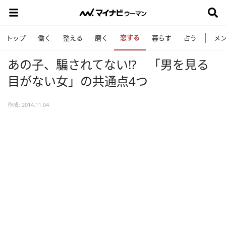
恋する
トップ
働く
整える
磨く
暮らす
占う
メ
あの子、騙されてない!? 「男を見る
目がない女」の共通点4つ
作成: 2014.11.04