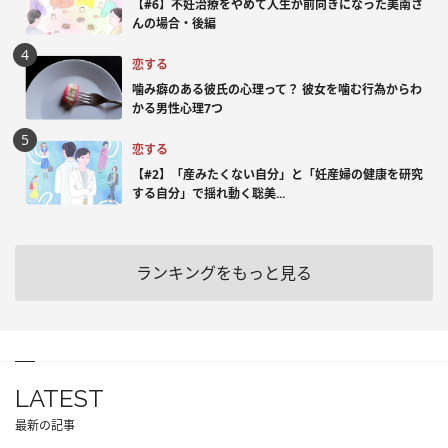
【#6】不妊治療をやめて人生が前向きになった美南さ
んの場合・後編
恋する
噛み癖のある彼氏の心理って？ 彼女を噛む行為からわ
かる男性心理7つ
恋する
【#2】「産みたくない自分」と「妊産婦の健康を研究
する自分」で揺れ動く聡美...
ランキングをもっと見る
LATEST
最新の記事