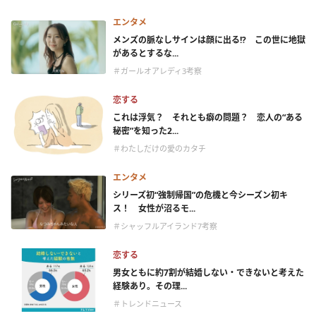
エンタメ
メンズの脈なしサインは顔に出る!? この世に地獄
があるとするな...
＃ガールオアレディ3考察
恋する
これは浮気？ それとも癖の問題？ 恋人の“ある
秘密”を知った2...
＃わたしだけの愛のカタチ
エンタメ
シリーズ初“強制帰国”の危機と今シーズン初キ
ス！ 女性が沼るモ...
＃シャッフルアイランド7考察
恋する
男女ともに約7割が結婚しない・できないと考えた
経験あり。その理...
＃トレンドニュース