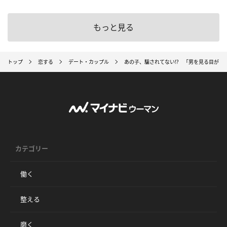
もっと見る
トップ
恋する
デート・カップル
あの子、騙されてない!? 「男を見る目がな
カテゴリー
働く
整える
磨く