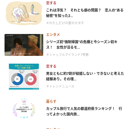
恋する
これは浮気？ それとも癖の問題？ 恋人の“ある
秘密”を知った2...
＃わたしだけの愛のカタチ
エンタメ
シリーズ初“強制帰国”の危機と今シーズン初キ
ス！ 女性が沼るモ...
＃シャッフルアイランド7考察
恋する
男女ともに約7割が結婚しない・できないと考えた
経験あり。その理...
＃トレンドニュース
暮らす
カップル旅行で人気の都道府県ランキング！ 行
ってよかった国内旅...