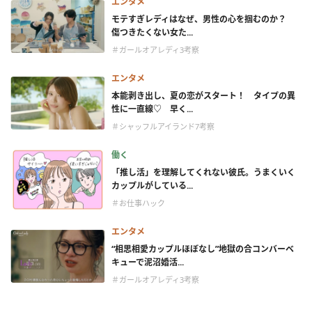
エンタメ
モテすぎレディはなぜ、男性の心を掴むのか？
傷つきたくない女た...
＃ガールオアレディ3考察
エンタメ
本能剥き出し、夏の恋がスタート！ タイプの異
性に一直線♡ 早く...
＃シャッフルアイランド7考察
働く
「推し活」を理解してくれない彼氏。うまくいく
カップルがしている...
＃お仕事ハック
エンタメ
“相思相愛カップルほぼなし”地獄の合コンバーベ
キューで泥沼婚活...
＃ガールオアレディ3考察