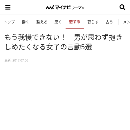
恋する
トップ
働く
整える
磨く
暮らす
占う
メ
もう我慢できない！ 男が思わず抱き
しめたくなる女子の言動5選
更新: 2017.07.06