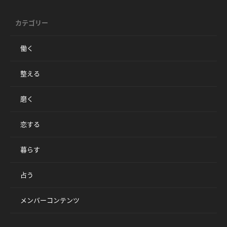
カテゴリー
働く
整える
磨く
恋する
暮らす
占う
メンバーコンテンツ