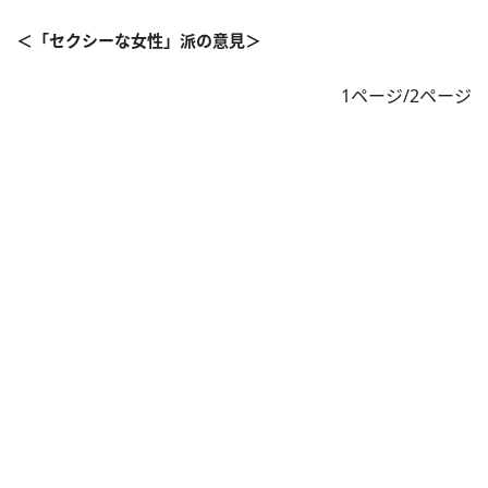
＜「セクシーな女性」派の意見＞
1ページ/2ページ