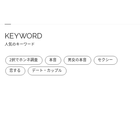
KEYWORD
人気のキーワード
2択でホンネ調査
本音
男女の本音
セクシー
恋する
デート・カップル