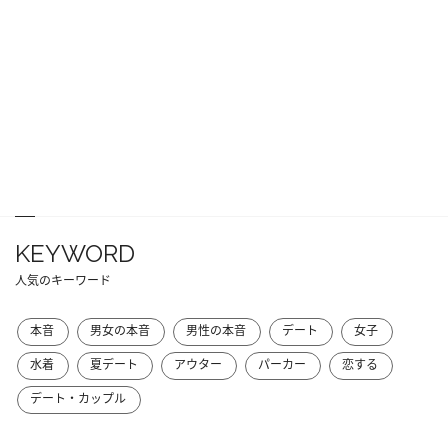
KEYWORD
人気のキーワード
本音
男女の本音
男性の本音
デート
女子
水着
夏デート
アウター
パーカー
恋する
デート・カップル