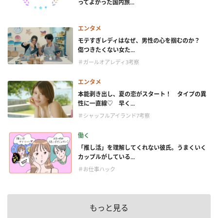
ってよかった国内旅...
エンタメ
モテすぎレディはなぜ、男性の心を掴むのか？
傷つきたくない女た...
＃ガールオアレディ3考察
エンタメ
本能剥き出し、夏の恋がスタート！ タイプの異
性に一直線♡ 早く...
＃シャッフルアイランド7考察
働く
「推し活」を理解してくれない彼氏。うまくいく
カップルがしている...
＃お仕事ハック
もっと見る