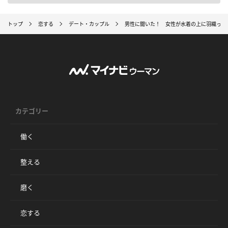
トップ
恋する
デート・カップル
男性に聞いた！ 女性が水着の上に羽織って
カテゴリー
働く
整える
磨く
恋する