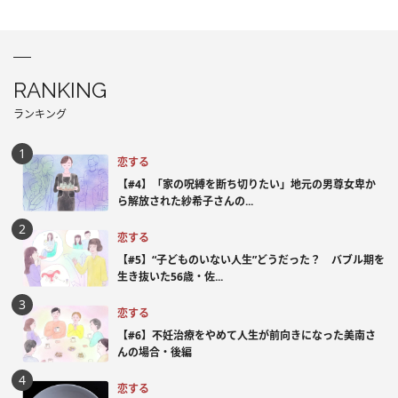
RANKING
ランキング
恋する
【#4】「家の呪縛を断ち切りたい」地元の男尊女卑か
ら解放された紗希子さんの...
恋する
【#5】“子どものいない人生”どうだった？ バブル期を
生き抜いた56歳・佐...
恋する
【#6】不妊治療をやめて人生が前向きになった美南さ
んの場合・後編
恋する