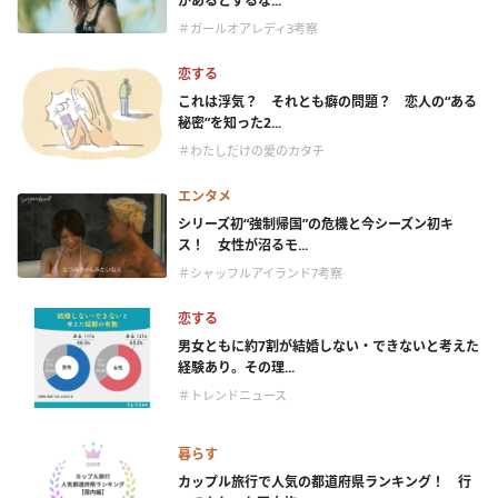
があるとするな...
＃ガールオアレディ3考察
恋する
これは浮気？ それとも癖の問題？ 恋人の“ある
秘密”を知った2...
＃わたしだけの愛のカタチ
エンタメ
シリーズ初“強制帰国”の危機と今シーズン初キ
ス！ 女性が沼るモ...
＃シャッフルアイランド7考察
恋する
男女ともに約7割が結婚しない・できないと考えた
経験あり。その理...
＃トレンドニュース
暮らす
カップル旅行で人気の都道府県ランキング！ 行