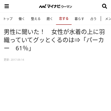
恋する
トップ
働く
整える
磨く
暮らす
占う
メ
男性に聞いた！ 女性が水着の上に羽
織っていてグッとくるのは⇒「パーカ
ー 61％」
更新: 2017.09.14