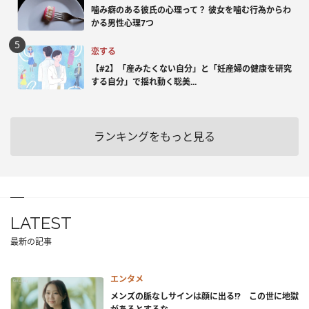
噛み癖のある彼氏の心理って？ 彼女を噛む行為からわ
かる男性心理7つ
恋する
【#2】「産みたくない自分」と「妊産婦の健康を研究
する自分」で揺れ動く聡美...
ランキングをもっと見る
LATEST
最新の記事
エンタメ
メンズの脈なしサインは顔に出る!? この世に地獄