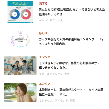
恋する
男女ともに約7割が結婚しない・できないと考えた
経験あり。その理...
＃トレンドニュース
暮らす
カップル旅行で人気の都道府県ランキング！ 行
ってよかった国内旅...
エンタメ
モテすぎレディはなぜ、男性の心を掴むのか？
傷つきたくない女た...
＃ガールオアレディ3考察
エンタメ
本能剥き出し、夏の恋がスタート！ タイプの異
性に一直線♡ 早く...
＃シャッフルアイランド7考察