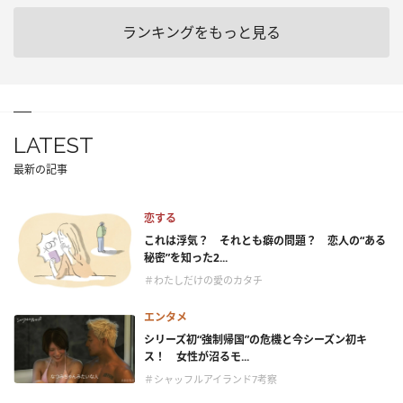
ランキングをもっと見る
LATEST
最新の記事
恋する
これは浮気？ それとも癖の問題？ 恋人の“ある
秘密”を知った2...
＃わたしだけの愛のカタチ
エンタメ
シリーズ初“強制帰国”の危機と今シーズン初キ
ス！ 女性が沼るモ...
＃シャッフルアイランド7考察