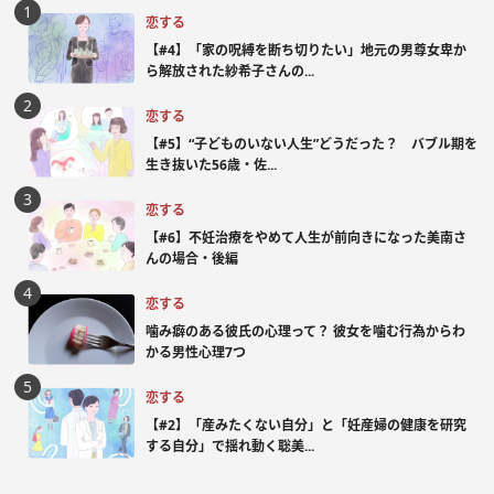
恋する
【#4】「家の呪縛を断ち切りたい」地元の男尊女卑か
ら解放された紗希子さんの...
恋する
【#5】“子どものいない人生”どうだった？ バブル期を
生き抜いた56歳・佐...
恋する
【#6】不妊治療をやめて人生が前向きになった美南さ
んの場合・後編
恋する
噛み癖のある彼氏の心理って？ 彼女を噛む行為からわ
かる男性心理7つ
恋する
【#2】「産みたくない自分」と「妊産婦の健康を研究
する自分」で揺れ動く聡美...