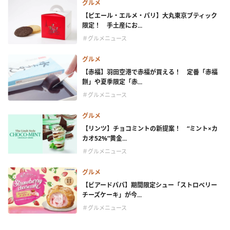
グルメ
【ピエール・エルメ・パリ】大丸東京ブティック
限定！ 手土産にお...
＃グルメニュース
グルメ
【赤福】羽田空港で赤福が買える！ 定番「赤福
餅」や夏季限定「赤...
＃グルメニュース
グルメ
【リンツ】チョコミントの新提案！ “ミント×カ
カオ52%”黄金...
＃グルメニュース
グルメ
【ビアードパパ】期間限定シュー「ストロベリー
チーズケーキ」が今...
＃グルメニュース