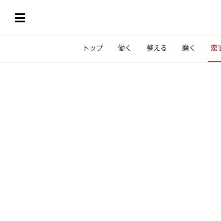
トップ
働く
整える
磨く
恋