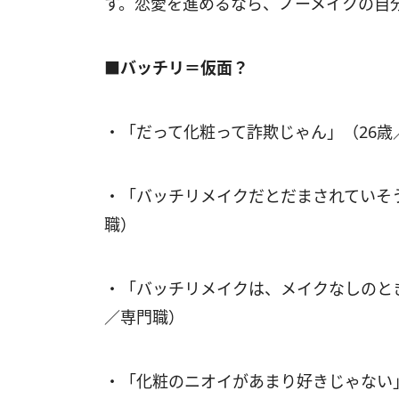
す。恋愛を進めるなら、ノーメイクの自
■バッチリ＝仮面？
・「だって化粧って詐欺じゃん」（26歳
・「バッチリメイクだとだまされていそ
職）
・「バッチリメイクは、メイクなしのと
／専門職）
・「化粧のニオイがあまり好きじゃない