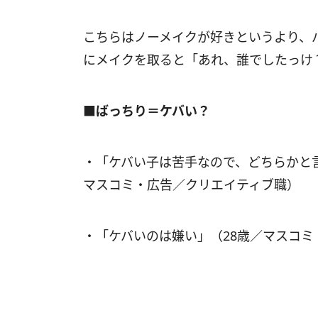
こちらはノーメイクが好きというより、
にメイクを取ると「あれ、誰でしたっけ
■ばっちり＝ケバい？
・「ケバい子は苦手なので、どちらかと
マスコミ・広告／クリエイティブ職）
・「ケバいのは嫌い」（28歳／マスコ