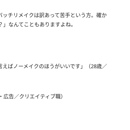
バッチリメイクは訳あって苦手という方。確か
？」なんてこともありますよね。
言えばノーメイクのほうがいいです」（28歳／
ミ・広告／クリエイティブ職）