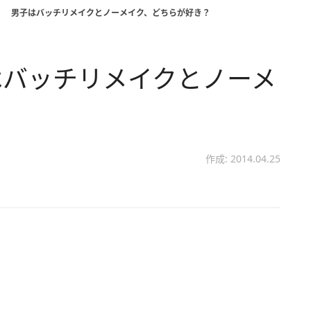
！ 男子はバッチリメイクとノーメイク、どちらが好き？
はバッチリメイクとノーメ
作成: 2014.04.25