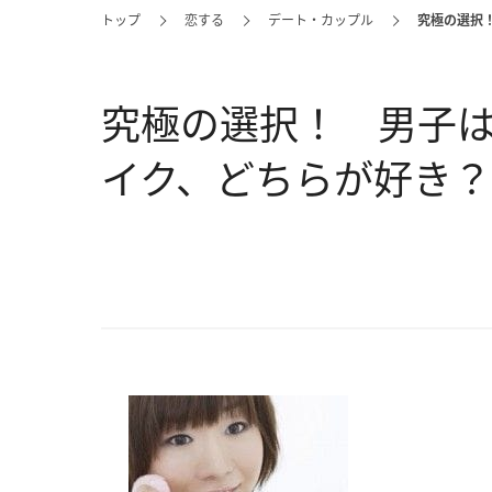
トップ
恋する
デート・カップル
究極の選択
究極の選択！ 男子
イク、どちらが好き？