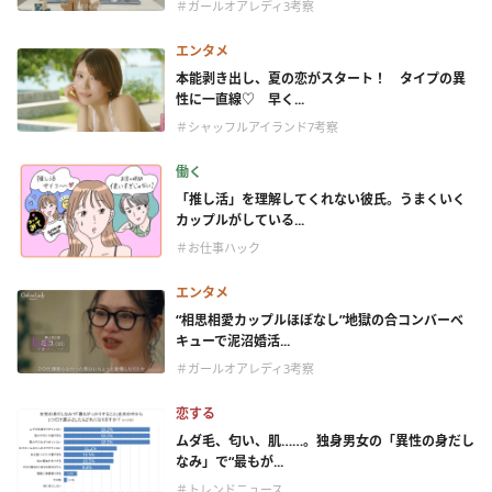
＃ガールオアレディ3考察
エンタメ
本能剥き出し、夏の恋がスタート！ タイプの異
性に一直線♡ 早く...
＃シャッフルアイランド7考察
働く
「推し活」を理解してくれない彼氏。うまくいく
カップルがしている...
＃お仕事ハック
エンタメ
“相思相愛カップルほぼなし”地獄の合コンバーベ
キューで泥沼婚活...
＃ガールオアレディ3考察
恋する
ムダ毛、匂い、肌……。独身男女の「異性の身だし
なみ」で“最もが...
＃トレンドニュース