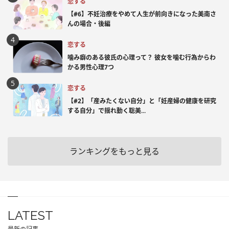
恋する
【#6】不妊治療をやめて人生が前向きになった美南さ
んの場合・後編
恋する
噛み癖のある彼氏の心理って？ 彼女を噛む行為からわ
かる男性心理7つ
恋する
【#2】「産みたくない自分」と「妊産婦の健康を研究
する自分」で揺れ動く聡美...
ランキングをもっと見る
LATEST