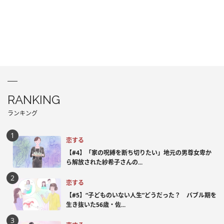
RANKING
ランキング
恋する
【#4】「家の呪縛を断ち切りたい」地元の男尊女卑か
ら解放された紗希子さんの...
恋する
【#5】“子どものいない人生”どうだった？ バブル期を
生き抜いた56歳・佐...