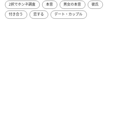
2択でホンネ調査
本音
男女の本音
彼氏
付き合う
恋する
デート・カップル