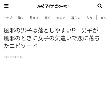
トップ
働く
整える
磨く
恋する
暮らす
占う
メ
風邪の男子は落としやすい!? 男子が
風邪のときに女子の気遣いで恋に落ち
たエピソード
作成: 2014.01.06