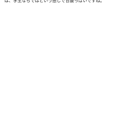
は、学生ならではという感じで甘酸っぱいですね。