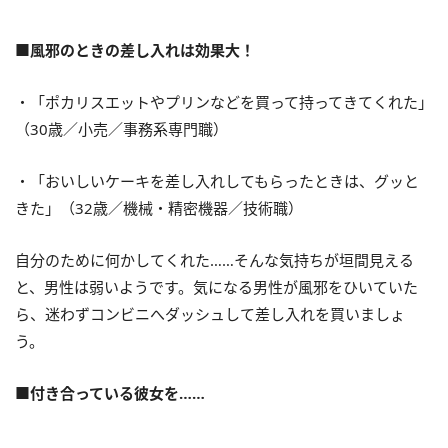
■風邪のときの差し入れは効果大！
・「ポカリスエットやプリンなどを買って持ってきてくれた」
（30歳／小売／事務系専門職）
・「おいしいケーキを差し入れしてもらったときは、グッと
きた」（32歳／機械・精密機器／技術職）
自分のために何かしてくれた……そんな気持ちが垣間見える
と、男性は弱いようです。気になる男性が風邪をひいていた
ら、迷わずコンビニへダッシュして差し入れを買いましょ
う。
■付き合っている彼女を……