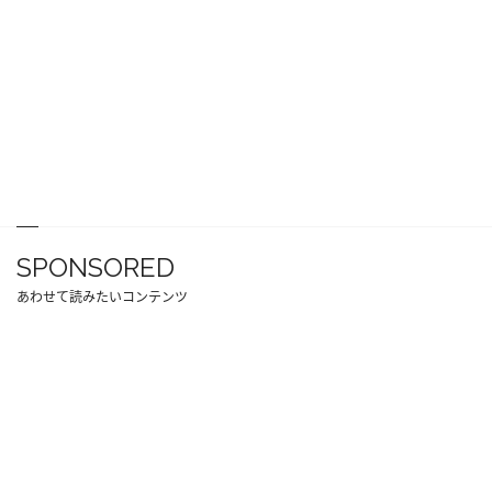
SPONSORED
あわせて読みたいコンテンツ