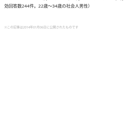
効回答数244件。22歳～34歳の社会人男性）
※この記事は2014年01月06日に公開されたものです