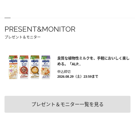
PRESENT&MONITOR
プレゼント＆モニター
良質な植物性ミルクを、手軽においしく楽し
める。「ALP...
申込締切
2026.08.29（土）23:59まで
プレゼント＆モニター一覧を見る