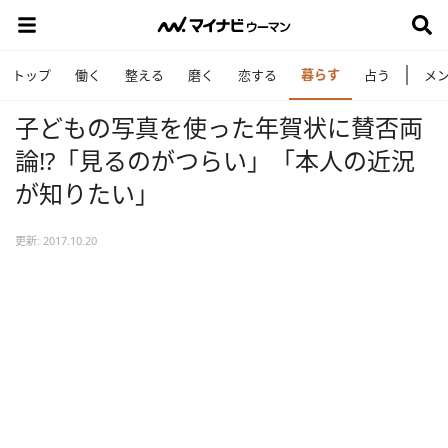
暮らす
トップ
働く
整える
磨く
恋する
占う
メ
子どもの写真を使った年賀状に賛否両
論!?「見るのがつらい」「本人の近況
が知りたい」
更新: 2017.10.20