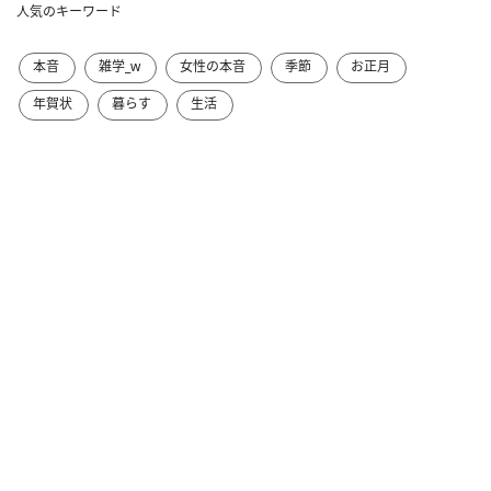
人気のキーワード
本音
雑学_w
女性の本音
季節
お正月
年賀状
暮らす
生活