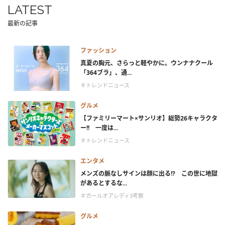
LATEST
最新の記事
ファッション
真夏の胸元、さらっと軽やかに。ウンナナクール
「364ブラ」、通...
＃トレンドニュース
グルメ
【ファミリーマート×サンリオ】総勢26キャラクタ
ー!! 一度は...
＃トレンドニュース
エンタメ
メンズの脈なしサインは顔に出る!? この世に地獄
があるとするな...
＃ガールオアレディ3考察
グルメ