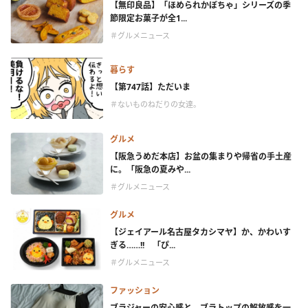
【無印良品】「ほめられかぼちゃ」シリーズの季
節限定お菓子が全1...
＃グルメニュース
暮らす
【第747話】ただいま
＃ないものねだりの女達。
グルメ
【阪急うめだ本店】お盆の集まりや帰省の手土産
に。「阪急の夏みや...
＃グルメニュース
グルメ
【ジェイアール名古屋タカシマヤ】か、かわいす
ぎる……!! 「ぴ...
＃グルメニュース
ファッション
ブラジャーの安心感と、ブラトップの解放感を一