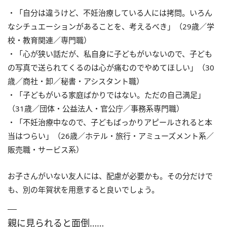
・「自分は違うけど、不妊治療している人には拷問。いろん
なシチュエーションがあることを、考えるべき」（29歳／学
校・教育関連／専門職）
・「心が狭い話だが、私自身に子どもがいないので、子ども
の写真で送られてくるのは心が痛むのでやめてほしい」（30
歳／商社・卸／秘書・アシスタント職）
・「子どもがいる家庭ばかりではない。ただの自己満足」
（31歳／団体・公益法人・官公庁／事務系専門職）
・「不妊治療中なので、子どもばっかりアピールされると本
当はつらい」（26歳／ホテル・旅行・アミューズメント系／
販売職・サービス系）
お子さんがいない友人には、配慮が必要かも。その分だけで
も、別の年賀状を用意すると良いでしょう。
親に見られると面倒……