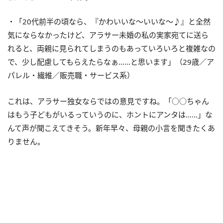
・「20代前半の頃なら、『かわいいな～いいな～♪』と全然
気にならなかったけど、アラサー未婚の私の実家宛てに送ら
れると、両親に見られてしまうのもあっていろいろと複雑なの
で、少し配慮してもらえたらなぁ……と思います」（29歳／ア
パレル・繊維／販売職・サービス系）
これは、アラサー独女ならではの意見ですね。「○○ちゃん
はもう子どもがいるっていうのに、ホントにアンタは……」な
んて声が聞こえてきそう。新年早々、母親の小言を聞きたくあ
りません。