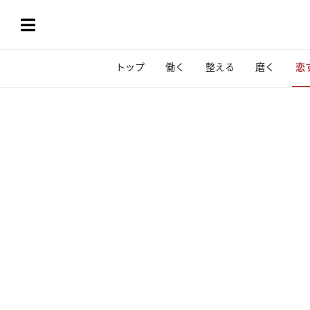
トップ
働く
整える
磨く
恋