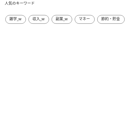
人気のキーワード
雑学_w
収入_w
副業_w
マネー
節約・貯金