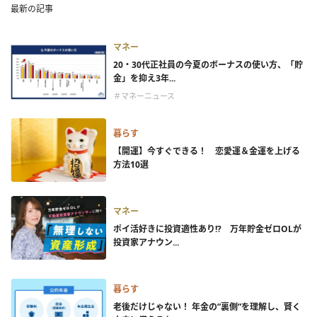
最新の記事
マネー
20・30代正社員の今夏のボーナスの使い方、「貯
金」を抑え3年...
＃マネーニュース
暮らす
【開運】今すぐできる！ 恋愛運＆金運を上げる
方法10選
マネー
ポイ活好きに投資適性あり!? 万年貯金ゼロOLが
投資家アナウン...
暮らす
老後だけじゃない！ 年金の”裏側”を理解し、賢く