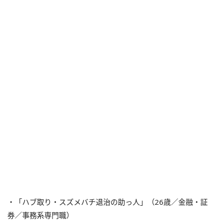
・「ハブ取り・スズメバチ退治の助っ人」（26歳／金融・証
券／事務系専門職）