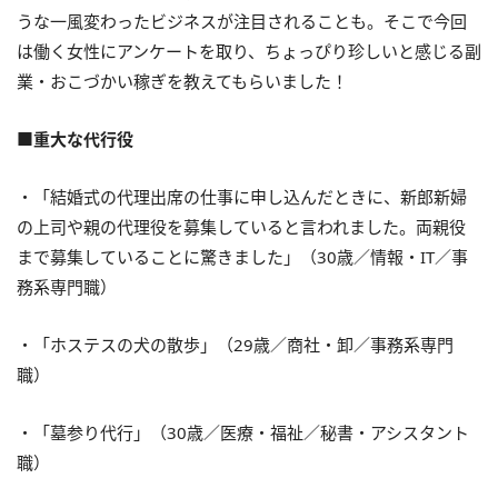
うな一風変わったビジネスが注目されることも。そこで今回
は働く女性にアンケートを取り、ちょっぴり珍しいと感じる副
業・おこづかい稼ぎを教えてもらいました！
■重大な代行役
・「結婚式の代理出席の仕事に申し込んだときに、新郎新婦
の上司や親の代理役を募集していると言われました。両親役
まで募集していることに驚きました」（30歳／情報・IT／事
務系専門職）
・「ホステスの犬の散歩」（29歳／商社・卸／事務系専門
職）
・「墓参り代行」（30歳／医療・福祉／秘書・アシスタント
職）