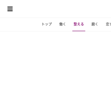
トップ
働く
整える
磨く
恋