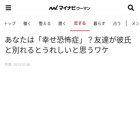
恋する
トップ
働く
整える
磨く
暮らす
占う
メ
あなたは「幸せ恐怖症」？友達が彼氏
と別れるとうれしいと思うワケ
作成: 2013.07.06