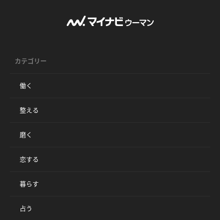
カテゴリー
働く
整える
磨く
恋する
暮らす
占う