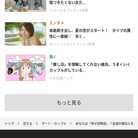
傷つきたくない女た...
＃ガールオアレディ3考察
エンタメ
本能剥き出し、夏の恋がスタート！ タイプの異
性に一直線♡ 早く...
＃シャッフルアイランド7考察
働く
「推し活」を理解してくれない彼氏。うまくいく
カップルがしている...
＃お仕事ハック
もっと見る
トップ
恋する
デート・カップル
あなたは「幸せ恐怖症」？友達が彼氏と別れ