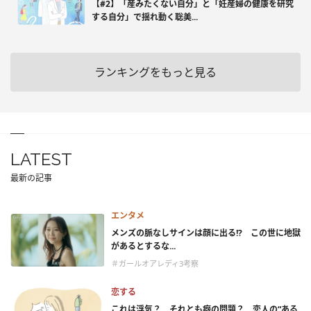
【#2】「産みたくない自分」と「妊産婦の健康を研究
する自分」で揺れ動く聡美...
ランキングをもっと見る
LATEST
最新の記事
エンタメ
メンズの脈なしサインは顔に出る!? この世に地獄
があるとするな...
＃ガールオアレディ3考察
恋する
これは浮気？ それとも癖の問題？ 恋人の“ある