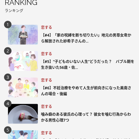
RANKING
ランキング
恋する
【#4】「家の呪縛を断ち切りたい」地元の男尊女卑か
ら解放された紗希子さんの...
恋する
【#5】“子どものいない人生”どうだった？ バブル期を
生き抜いた56歳・佐...
恋する
【#6】不妊治療をやめて人生が前向きになった美南さ
んの場合・後編
恋する
噛み癖のある彼氏の心理って？ 彼女を噛む行為からわ
かる男性心理7つ
恋する