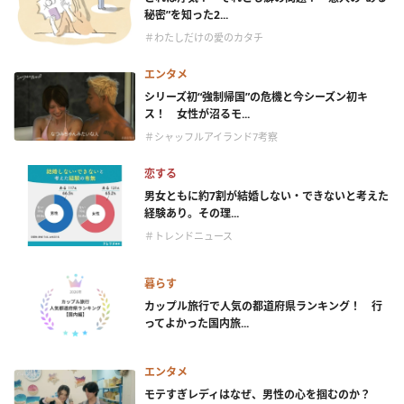
秘密”を知った2...
＃わたしだけの愛のカタチ
エンタメ
シリーズ初“強制帰国”の危機と今シーズン初キ
ス！ 女性が沼るモ...
＃シャッフルアイランド7考察
恋する
男女ともに約7割が結婚しない・できないと考えた
経験あり。その理...
＃トレンドニュース
暮らす
カップル旅行で人気の都道府県ランキング！ 行
ってよかった国内旅...
エンタメ
モテすぎレディはなぜ、男性の心を掴むのか？