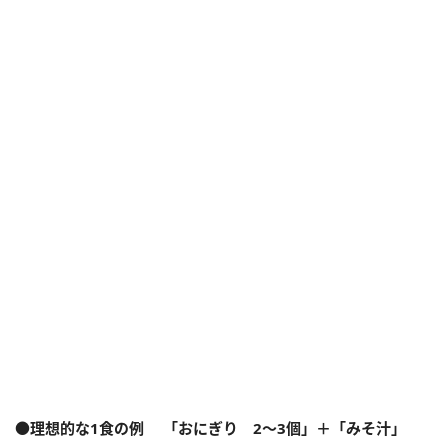
●理想的な1食の例 「おにぎり 2～3個」＋「みそ汁」