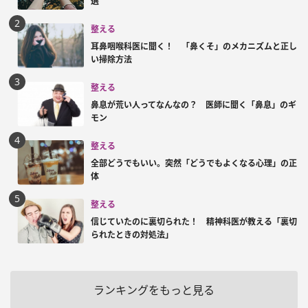
選
整える
耳鼻咽喉科医に聞く！ 「鼻くそ」のメカニズムと正し
い掃除方法
整える
鼻息が荒い人ってなんなの？ 医師に聞く「鼻息」のギ
モン
整える
全部どうでもいい。突然「どうでもよくなる心理」の正
体
整える
信じていたのに裏切られた！ 精神科医が教える「裏切
られたときの対処法」
ランキングをもっと見る