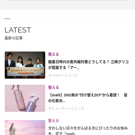
LATEST
最新の記事
整える
酷暑日時代の紫外線対策どうしてる？ 江崎グリコ
が提案する「アー...
＃ヘルシーニュース
整える
【melt】SNS発の“付け替えDIY”から着想！ 髪
の化粧水...
＃ビューティーニュース
整える
せわしない日々をがんばる方にぴったりのお休み
を。花王「melt...