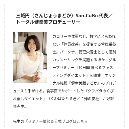
三城円（さんじょうまどか）San-CuBic代表／
トータル健幸美プロデューサー
カロリーや体重など、数字にとらわれ
ない「体質改善」を提唱する管理栄養
士。パーソナル管理栄養士として個別
カウンセリングを実施するほか、グル
ープセミナー『10日間 食べるファス
ティングダイエット』を開催。オリジ
ナル雑穀『健幸美穀まどか』のプロデ
ュースも手がける。食事面でサポートした『クワバタのくび
れ復活ダイエット』（くわばたりえ著／主婦の友社）が好評
発売中。
先生の「
セミナー情報＆公式ブログはこちら
」