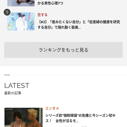
かる男性心理7つ
恋する
【#2】「産みたくない自分」と「妊産婦の健康を研究
する自分」で揺れ動く聡美...
ランキングをもっと見る
LATEST
最新の記事
エンタメ
シリーズ初“強制帰国”の危機と今シーズン初キ
ス！ 女性が沼るモ...