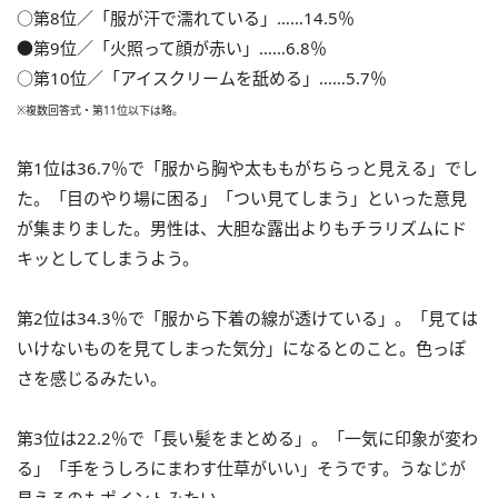
○第8位／「服が汗で濡れている」……14.5％
●第9位／「火照って顔が赤い」……6.8％
○第10位／「アイスクリームを舐める」……5.7％
※複数回答式・第11位以下は略。
第1位は36.7％で「服から胸や太ももがちらっと見える」でし
た。「目のやり場に困る」「つい見てしまう」といった意見
が集まりました。男性は、大胆な露出よりもチラリズムにド
キッとしてしまうよう。
第2位は34.3％で「服から下着の線が透けている」。「見ては
いけないものを見てしまった気分」になるとのこと。色っぽ
さを感じるみたい。
第3位は22.2％で「長い髪をまとめる」。「一気に印象が変わ
る」「手をうしろにまわす仕草がいい」そうです。うなじが