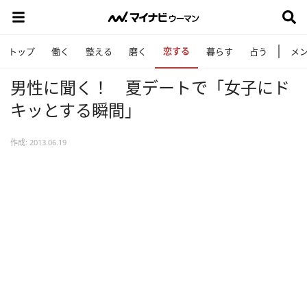
恋する
トップ
働く
整える
磨く
暮らす
占う
メ
男性に聞く！ 夏デートで「女子にド
キッとする瞬間」
作成: 2013.06.19