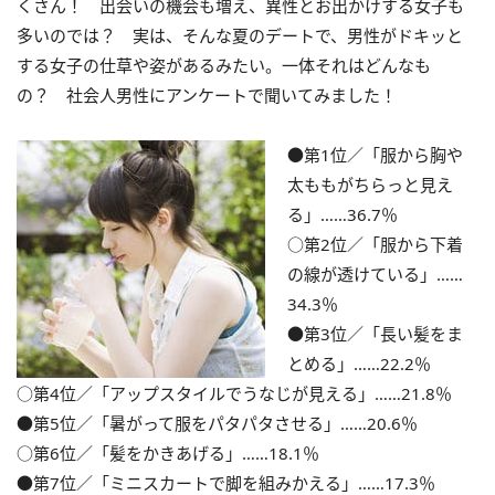
くさん！ 出会いの機会も増え、異性とお出かけする女子も
多いのでは？ 実は、そんな夏のデートで、男性がドキッと
する女子の仕草や姿があるみたい。一体それはどんなも
の？ 社会人男性にアンケートで聞いてみました！
●第1位／「服から胸や
太ももがちらっと見え
る」……36.7％
○第2位／「服から下着
の線が透けている」……
34.3％
●第3位／「長い髪をま
とめる」……22.2％
○第4位／「アップスタイルでうなじが見える」……21.8％
●第5位／「暑がって服をパタパタさせる」……20.6％
○第6位／「髪をかきあげる」……18.1％
●第7位／「ミニスカートで脚を組みかえる」……17.3％