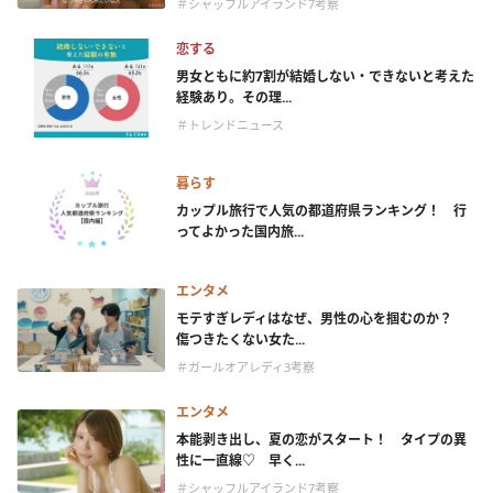
＃シャッフルアイランド7考察
恋する
男女ともに約7割が結婚しない・できないと考えた
経験あり。その理...
＃トレンドニュース
暮らす
カップル旅行で人気の都道府県ランキング！ 行
ってよかった国内旅...
エンタメ
モテすぎレディはなぜ、男性の心を掴むのか？
傷つきたくない女た...
＃ガールオアレディ3考察
エンタメ
本能剥き出し、夏の恋がスタート！ タイプの異
性に一直線♡ 早く...
＃シャッフルアイランド7考察