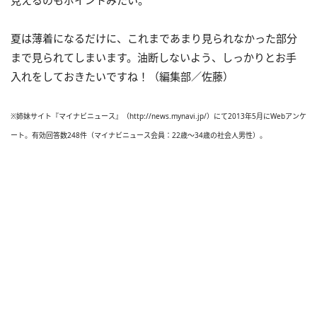
見えるのもポイントみたい。
夏は薄着になるだけに、これまであまり見られなかった部分
まで見られてしまいます。油断しないよう、しっかりとお手
入れをしておきたいですね！（編集部／佐藤）
※姉妹サイト『マイナビニュース』（http
://news.mynavi.jp/）にて2013年5月にWebアンケ
ート。有効回答数248件（マイナビニュース会員：22歳～34歳の社会人男性）。