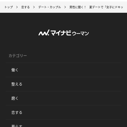
トップ
恋する
デート・カップル
男性に聞く！ 夏デートで「女子にドキッと
カテゴリー
働く
整える
磨く
恋する
暮らす