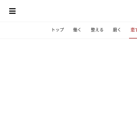
トップ
働く
整える
磨く
恋