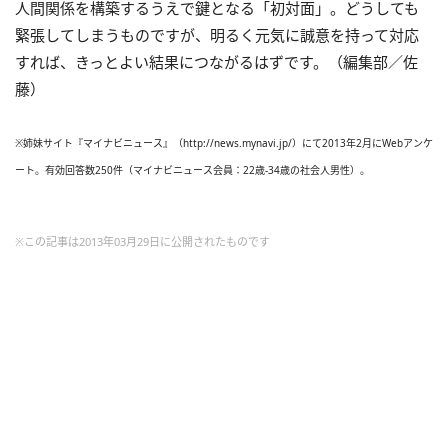
人間関係を構築するうえで鍵となる「初対面」。どうしても
緊張してしまうものですが、明るく元気に誠意を持って対応
すれば、きっとよい結果につながるはずです。（編集部／佐
藤）
※姉妹サイト『マイナビニュース』（http://news.mynavi.jp/）にて2013年2月にWebアンケ
ート。有効回答数250件（マイナビニュース会員：22歳-34歳の社会人男性）。
※この記事は2013年03月29日に公開されたものです