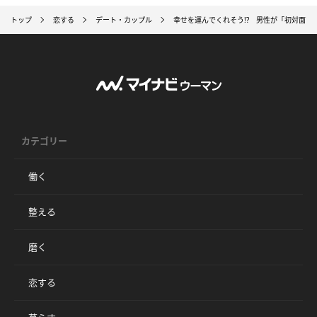
トップ
恋する
デート・カップル
幸せを運んでくれそう!? 男性が「初対面で
カテゴリー
働く
整える
磨く
恋する