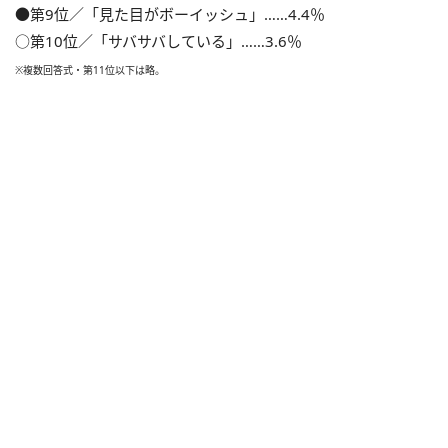
●第9位／「見た目がボーイッシュ」……4.4％
○第10位／「サバサバしている」……3.6％
※複数回答式・第11位以下は略。