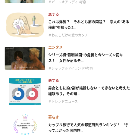
＃ガールオアレディ3考察
恋する
これは浮気？ それとも癖の問題？ 恋人の“ある
秘密”を知った2...
＃わたしだけの愛のカタチ
エンタメ
シリーズ初“強制帰国”の危機と今シーズン初キ
ス！ 女性が沼るモ...
＃シャッフルアイランド7考察
恋する
男女ともに約7割が結婚しない・できないと考えた
経験あり。その理...
＃トレンドニュース
暮らす
カップル旅行で人気の都道府県ランキング！ 行
ってよかった国内旅...