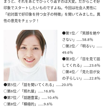
まうと、それをあとでひっくり返すのは大変。だからこそ好
印象でスタートしたいものですよね。今回は社会人男性に
「初対面で好印象を持つ女子の特徴」を聞いてみました。異
性の意見をチェック！
●第1位／「笑顔を絶や
さない」……58.8％
○第2位／「明るい」……
49.6％
●第3位／「目を見て話
してくれる」……23.6％
○第4位／「見た目が女
の子らしい」……22.8％
●第5位／「話を聞いてくれる」……20.0％
○第6位／「照れ屋」……16.8％
●第7位／「話題豊富」……10.4％
○第8位／「積極的」……9.6％