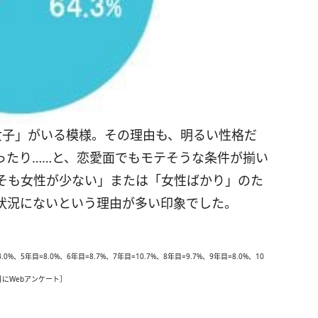
女子」がいる模様。その理由も、明るい性格だ
ったり……と、恋愛面でもモテそうな条件が揃い
そも女性が少ない」または「女性ばかり」のた
状況にないという理由が多い印象でした。
0%、5年目=8.0%、6年目=8.7%、7年目=10.7%、8年目=9.7%、9年目=8.0%、10
2月にWebアンケート］