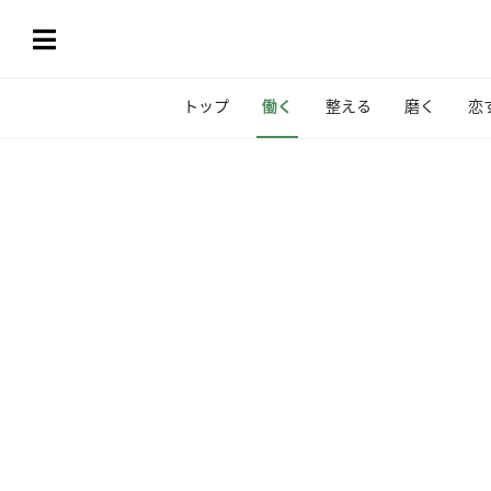
トップ
働く
整える
磨く
恋