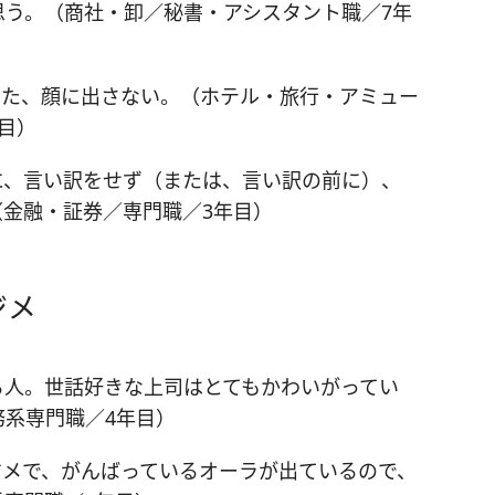
思う。（商社・卸／秘書・アシスタント職／7年
また、顔に出さない。（ホテル・旅行・アミュー
目）
に、言い訳をせず（または、言い訳の前に）、
金融・証券／専門職／3年目）
ジメ
る人。世話好きな上司はとてもかわいがってい
系専門職／4年目）
ジメで、がんばっているオーラが出ているので、