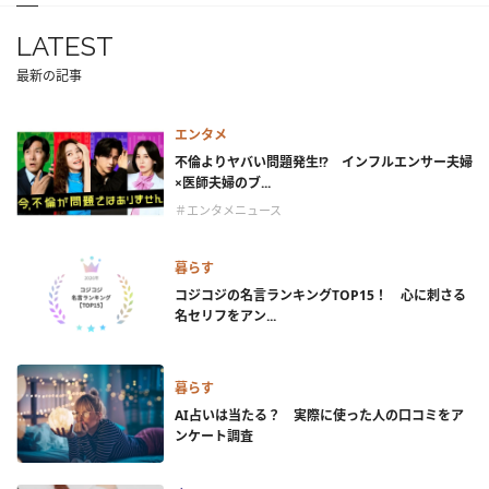
LATEST
最新の記事
エンタメ
不倫よりヤバい問題発生!? インフルエンサー夫婦
×医師夫婦のブ...
＃エンタメニュース
暮らす
コジコジの名言ランキングTOP15！ 心に刺さる
名セリフをアン...
暮らす
AI占いは当たる？ 実際に使った人の口コミをア
ンケート調査