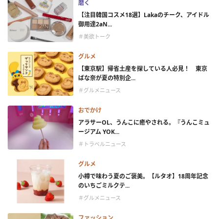
磨く
【注目韓国コスメ18選】Lakaのチーク、アイドル
御用達2aN...
＃美欲トーク
グルメ
【東京駅】帰省土産を探している人必見！ 東京
ばな奈が夏の特別企...
＃グルメニュース
おでかけ
アラサーOL、うんこに癒やされる。『うんこミュ
ージアム YOK...
＃トラベルニュース
グルメ
小樽で味わう夏のご褒美。【ルタオ】18周年記念
のいちごミルクテ...
＃グルメニュース
ファッション