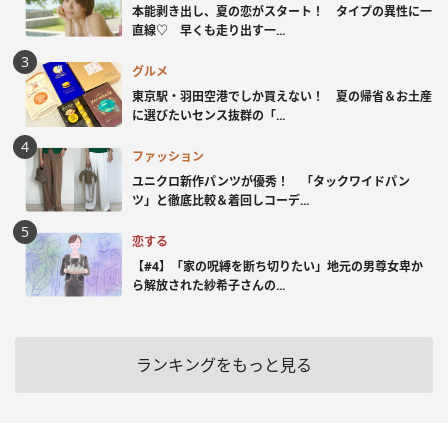
本能剥き出し、夏の恋がスタート！ タイプの異性に一
直線♡ 早くも走り出す一...
グルメ
東京駅・羽田空港でしか買えない！ 夏の帰省＆お土産
に選びたいセンス抜群の「...
ファッション
ユニクロ新作パンツが優秀！ 「タックワイドパン
ツ」と徹底比較＆着回しコーデ...
恋する
【#4】「家の呪縛を断ち切りたい」地元の男尊女卑か
ら解放された紗希子さんの...
ランキングをもっと見る