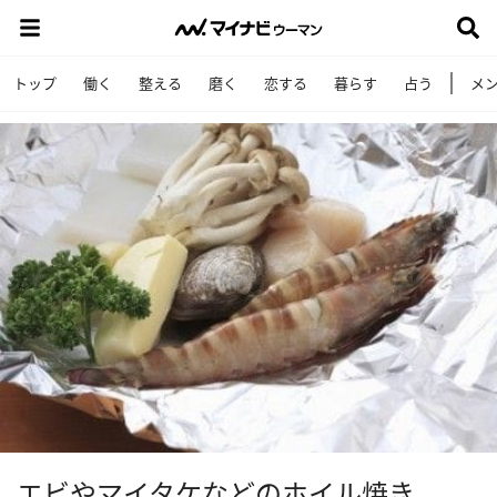
トップ
働く
整える
磨く
恋する
暮らす
占う
メ
エビやマイタケなどのホイル焼き