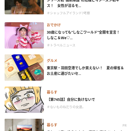
シリーズ初“強制帰国”の危機と今シーズン初キ
ス！ 女性が沼るモ...
＃シャッフルアイランド7考察
おでかけ
30歳になっても“しなこワールド”全開を宣言！
しなこ＆We♡...
＃トラベルニュース
グルメ
東京駅・羽田空港でしか買えない！ 夏の帰省＆
お土産に選びたいセ...
暮らす
【第745話】自分に負けないで
＃ないものねだりの女達。
暮らす
PR