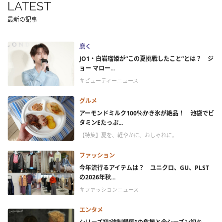
LATEST
最新の記事
磨く
JO1・白岩瑠姫が“この夏挑戦したこと”とは？ ジ
ョー マロー...
＃ビューティーニュース
グルメ
アーモンドミルク100％かき氷が絶品！ 池袋でビ
タミンEたっぷ...
【特集】夏を、軽やかに、おしゃれに。
ファッション
今年流行るアイテムは？ ユニクロ、GU、PLST
の2026年秋...
＃ファッションニュース
エンタメ