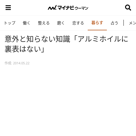
暮らす
トップ
働く
整える
磨く
恋する
占う
メ
意外と知らない知識「アルミホイルに
裏表はない」
作成: 2014.05.22