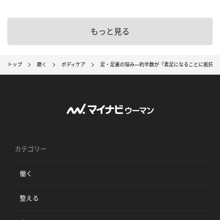
もっと見る
トップ
磨く
ボディケア
足・足裏の悩み―約半数が「素足になることに抵抗が
カテゴリー
働く
整える