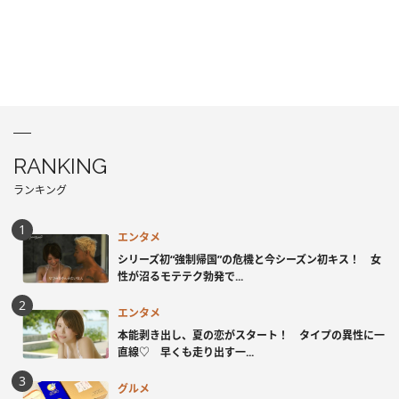
RANKING
ランキング
エンタメ
シリーズ初“強制帰国”の危機と今シーズン初キス！ 女
性が沼るモテテク勃発で...
エンタメ
本能剥き出し、夏の恋がスタート！ タイプの異性に一
直線♡ 早くも走り出す一...
グルメ