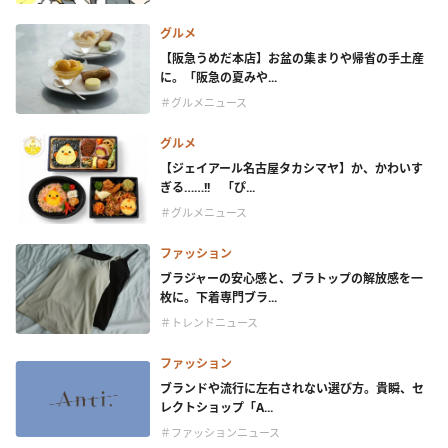
グルメ
【阪急うめだ本店】お盆の集まりや帰省の手土産
に。「阪急の夏みや...
＃グルメニュース
グルメ
【ジェイアール名古屋タカシマヤ】か、かわいす
ぎる……!! 「ぴ...
＃グルメニュース
ファッション
ブラジャーの安心感と、ブラトップの解放感を一
枚に。下着専門ブラ...
＃トレンドニュース
ファッション
ブランドや流行に左右されない選び方。貴瞬、セ
レクトショップ「A...
＃ファッションニュース