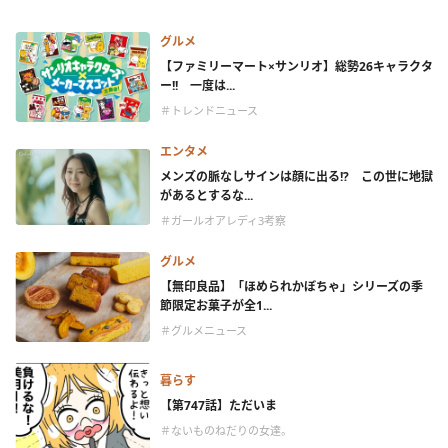
グルメ
【ファミリーマート×サンリオ】総勢26キャラクタ
ー!! 一度は...
＃トレンドニュース
エンタメ
メンズの脈なしサインは顔に出る!? この世に地獄
があるとするな...
＃ガールオアレディ3考察
グルメ
【無印良品】「ほめられかぼちゃ」シリーズの季
節限定お菓子が全1...
＃グルメニュース
暮らす
【第747話】ただいま
＃ないものねだりの女達。