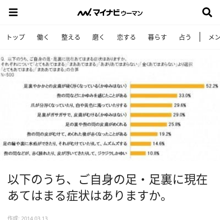
トップ
働く
整える
磨く
恋する
暮らす
占う
メ
以下のうち、ご自身の足・足裏に現在
あてはまる症状はありますか。
作成: 2014.03.13