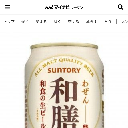
トップ
働く
整える
磨く
恋する
暮らす
占う
メ