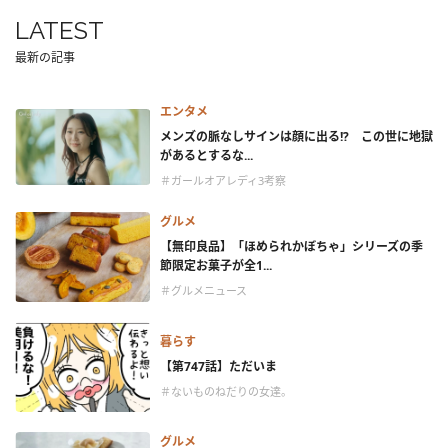
LATEST
最新の記事
エンタメ
メンズの脈なしサインは顔に出る!? この世に地獄
があるとするな...
＃ガールオアレディ3考察
グルメ
【無印良品】「ほめられかぼちゃ」シリーズの季
節限定お菓子が全1...
＃グルメニュース
暮らす
【第747話】ただいま
＃ないものねだりの女達。
グルメ