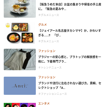
【阪急うめだ本店】お盆の集まりや帰省の手土産
に。「阪急の夏みや...
＃グルメニュース
グルメ
【ジェイアール名古屋タカシマヤ】か、かわいす
ぎる……!! 「ぴ...
＃グルメニュース
ファッション
ブラジャーの安心感と、ブラトップの解放感を一
枚に。下着専門ブラ...
＃トレンドニュース
ファッション
ブランドや流行に左右されない選び方。貴瞬、セ
レクトショップ「A...
＃ファッションニュース
エンタメ